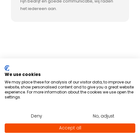
Fijn bedrijf en goede communicatie, wij raden
het iedereen aan.
We use cookies
We may place these for analysis of our visitor data, to improve our
website, show personalised content and to give you a great website
Beschermende producten voor
experience. For more information about the cookies we use open the
settings.
auto & bestelbus
Deny
No, adjust
Uitgelicht
Populair
Accept all