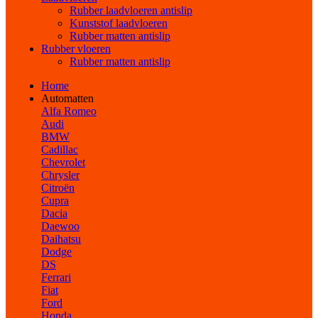
Rubber laadvloeren antislip
Kunststof laadvloeren
Rubber matten antislip
Rubber vloeren
Rubber matten antislip
Home
Automatten
Alfa Romeo
Audi
BMW
Cadillac
Chevrolet
Chrysler
Citroën
Cupra
Dacia
Daewoo
Daihatsu
Dodge
DS
Ferrari
Fiat
Ford
Honda