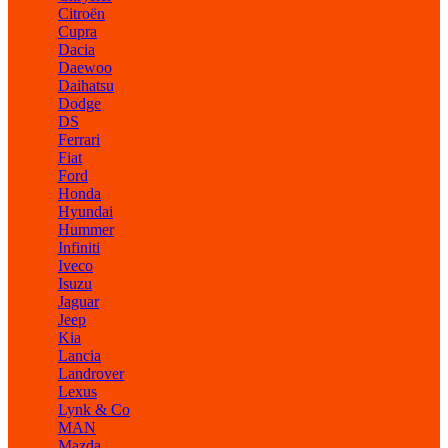
Citroën
Cupra
Dacia
Daewoo
Daihatsu
Dodge
DS
Ferrari
Fiat
Ford
Honda
Hyundai
Hummer
Infiniti
Iveco
Isuzu
Jaguar
Jeep
Kia
Lancia
Landrover
Lexus
Lynk & Co
MAN
Mazda