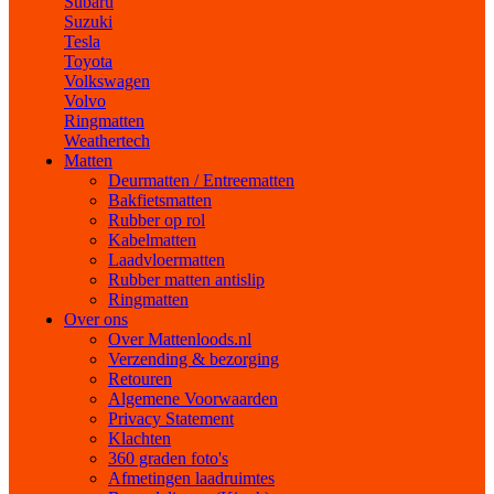
Subaru
Suzuki
Tesla
Toyota
Volkswagen
Volvo
Ringmatten
Weathertech
Matten
Deurmatten / Entreematten
Bakfietsmatten
Rubber op rol
Kabelmatten
Laadvloermatten
Rubber matten antislip
Ringmatten
Over ons
Over Mattenloods.nl
Verzending & bezorging
Retouren
Algemene Voorwaarden
Privacy Statement
Klachten
360 graden foto's
Afmetingen laadruimtes