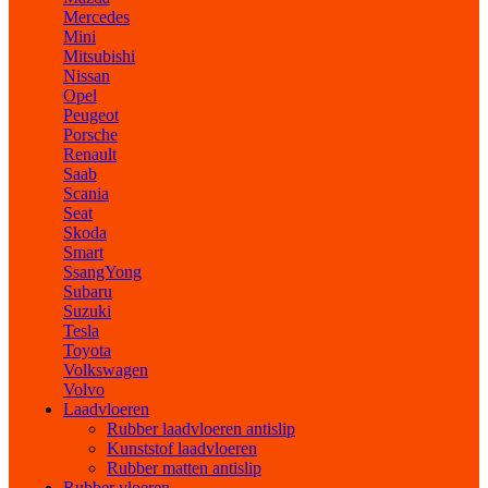
Mercedes
Mini
Mitsubishi
Nissan
Opel
Peugeot
Porsche
Renault
Saab
Scania
Seat
Skoda
Smart
SsangYong
Subaru
Suzuki
Tesla
Toyota
Volkswagen
Volvo
Laadvloeren
Rubber laadvloeren antislip
Kunststof laadvloeren
Rubber matten antislip
Rubber vloeren