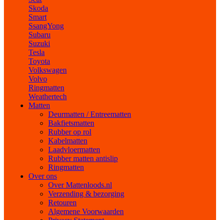
Skoda
Smart
SsangYong
Subaru
Suzuki
Tesla
Toyota
Volkswagen
Volvo
Ringmatten
Weathertech
Matten
Deurmatten / Entreematten
Bakfietsmatten
Rubber op rol
Kabelmatten
Laadvloermatten
Rubber matten antislip
Ringmatten
Over ons
Over Mattenloods.nl
Verzending & bezorging
Retouren
Algemene Voorwaarden