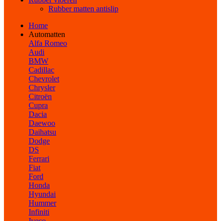
Rubber matten antislip
Home
Automatten
Alfa Romeo
Audi
BMW
Cadillac
Chevrolet
Chrysler
Citroën
Cupra
Dacia
Daewoo
Daihatsu
Dodge
DS
Ferrari
Fiat
Ford
Honda
Hyundai
Hummer
Infiniti
Iveco