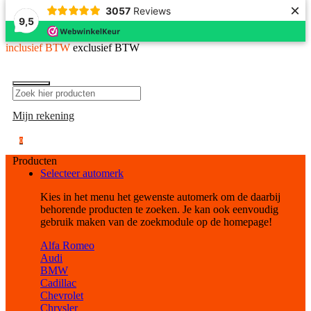
×
3057
Reviews
9,5
inclusief BTW
exclusief BTW
Mijn rekening
0
Producten
Selecteer automerk
Kies in het menu het gewenste automerk om de daarbij
behorende producten te zoeken. Je kan ook eenvoudig
gebruik maken van de zoekmodule op de homepage!
Alfa Romeo
Audi
BMW
Cadillac
Chevrolet
Chrysler