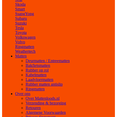
Skoda
Smart
SsangYong
Subaru
Suzuki
Tesla
Toyota
Volkswagen
Volvo
Ringmatten
Weathertech
Matten
Deurmatten / Entreematten
Bakfietsmatten
Rubber op rol
Kabelmatten
Laadvloermatten
Rubber matten antislip
Ringmatten
Over ons
Over Mattenloods.nl
Verzending & bezorging
Retouren
Algemene Voorwaarden