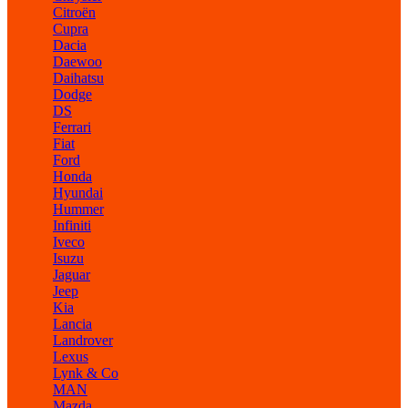
Citroën
Cupra
Dacia
Daewoo
Daihatsu
Dodge
DS
Ferrari
Fiat
Ford
Honda
Hyundai
Hummer
Infiniti
Iveco
Isuzu
Jaguar
Jeep
Kia
Lancia
Landrover
Lexus
Lynk & Co
MAN
Mazda