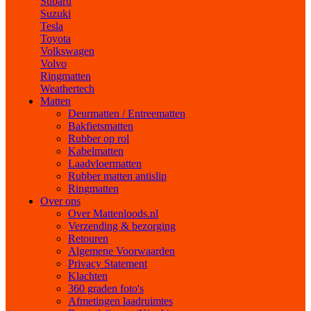
Subaru
Suzuki
Tesla
Toyota
Volkswagen
Volvo
Ringmatten
Weathertech
Matten
Deurmatten / Entreematten
Bakfietsmatten
Rubber op rol
Kabelmatten
Laadvloermatten
Rubber matten antislip
Ringmatten
Over ons
Over Mattenloods.nl
Verzending & bezorging
Retouren
Algemene Voorwaarden
Privacy Statement
Klachten
360 graden foto's
Afmetingen laadruimtes