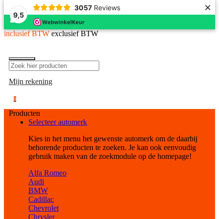
×
3057
Reviews
9,5
inclusief BTW
exclusief BTW
Mijn rekening
0
Producten
Selecteer automerk
Kies in het menu het gewenste automerk om de daarbij
behorende producten te zoeken. Je kan ook eenvoudig
gebruik maken van de zoekmodule op de homepage!
Alfa Romeo
Audi
BMW
Cadillac
Chevrolet
Chrysler