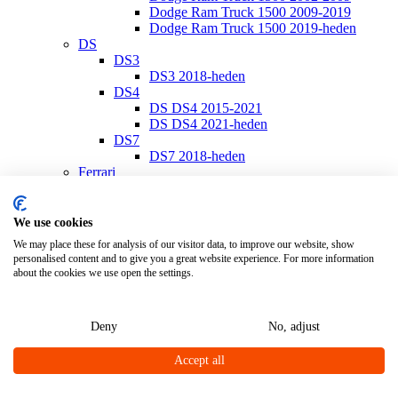
Dodge Ram Truck 1500 2009-2019
Dodge Ram Truck 1500 2019-heden
DS
DS3
DS3 2018-heden
DS4
DS DS4 2015-2021
DS DS4 2021-heden
DS7
DS7 2018-heden
Ferrari
Ferrari California
Ferrari California 2008-2014
Ferrari California T 2014-2017
We use cookies
Ferrari Portofino
We may place these for analysis of our visitor data, to improve our website, show
Ferrari Portofino 2018-heden
personalised content and to give you a great website experience. For more information
Fiat
about the cookies we use open the settings.
Fiat 500
Fiat 500/500 C 2007-heden
Fiat 500E 2020-heden
Deny
No, adjust
Fiat 500L 2013-heden
Fiat 500S 2013-heden
Accept all
Fiat 500X 2014-heden
Fiat 600
Fiat 600 2023-heden