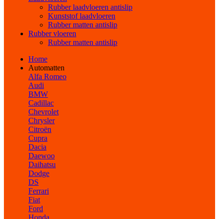
Rubber laadvloeren antislip
Kunststof laadvloeren
Rubber matten antislip
Rubber vloeren
Rubber matten antislip
Home
Automatten
Alfa Romeo
Audi
BMW
Cadillac
Chevrolet
Chrysler
Citroën
Cupra
Dacia
Daewoo
Daihatsu
Dodge
DS
Ferrari
Fiat
Ford
Honda