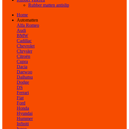
Rubber matten antislip
Home
Automatten
Alfa Romeo
Audi
BMW
Cadillac
Chevrolet
Chrysler
Citroën
Cupra
Dacia
Daewoo
Daihatsu
Dodge
DS
Ferrari
Fiat
Ford
Honda
Hyundai
Hummer
Infiniti
Iveco