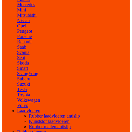
Mercedes
Mini
Mitsubishi
Nissan
Opel
Peugeot
Porsche
Renault
Saab
Scania
Seat
Skoda
Smart
SsangYong
Subaru
Suzuki
Tesla
Toyota
Volkswagen
Volvo
Laadvloeren
Rubber laadvloeren antislip
Kunststof laadvloeren
Rubber matten antislip
Rubber vloeren