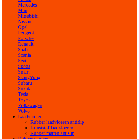
Mercedes
Mini
Mitsubishi
Nissan
Opel
Peugeot
Porsche
Renault
Saab
Scania
Seat
Skoda
Smart
SsangYong
Subaru
Suzuki
Tesla
Toyota
Volkswagen
Volvo
Laadvloeren
Rubber laadvloeren antislip
Kunststof laadvloeren
Rubber matten antislip
Rubber vloeren