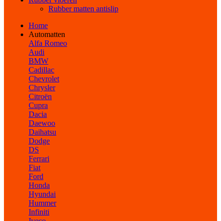
Rubber matten antislip
Home
Automatten
Alfa Romeo
Audi
BMW
Cadillac
Chevrolet
Chrysler
Citroën
Cupra
Dacia
Daewoo
Daihatsu
Dodge
DS
Ferrari
Fiat
Ford
Honda
Hyundai
Hummer
Infiniti
Iveco