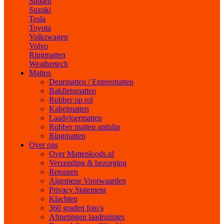
Subaru
Suzuki
Tesla
Toyota
Volkswagen
Volvo
Ringmatten
Weathertech
Matten
Deurmatten / Entreematten
Bakfietsmatten
Rubber op rol
Kabelmatten
Laadvloermatten
Rubber matten antislip
Ringmatten
Over ons
Over Mattenloods.nl
Verzending & bezorging
Retouren
Algemene Voorwaarden
Privacy Statement
Klachten
360 graden foto's
Afmetingen laadruimtes