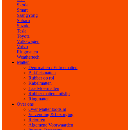
Skoda
Smart
SsangYong
Subaru
Suzuki
Tesla
Toyota
Volkswagen
Volvo
Ringmatten
Weathertech
Matten
Deurmatten / Entreematten
Bakfietsmatten
Rubber op rol
Kabelmatten
Laadvloermatten
Rubber matten antislip
Ringmatten
Over ons
Over Mattenloods.nl
Verzending & bezorging
Retouren
Algemene Voorwaarden