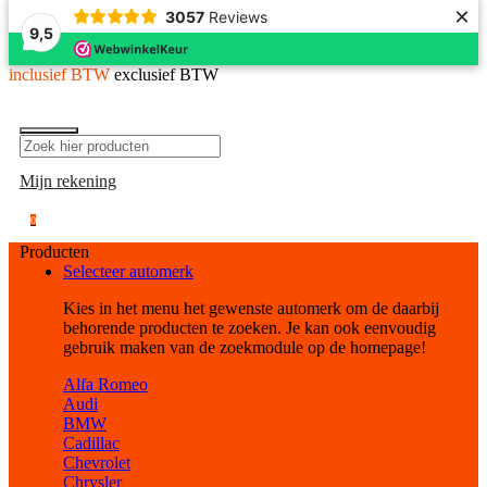
×
3057
Reviews
9,5
inclusief BTW
exclusief BTW
Mijn rekening
0
Producten
Selecteer automerk
Kies in het menu het gewenste automerk om de daarbij
behorende producten te zoeken. Je kan ook eenvoudig
gebruik maken van de zoekmodule op de homepage!
Alfa Romeo
Audi
BMW
Cadillac
Chevrolet
Chrysler