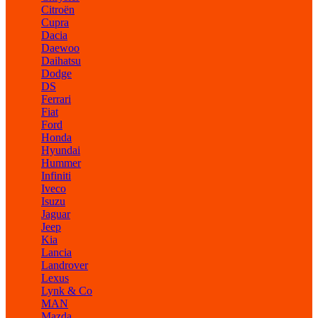
Citroën
Cupra
Dacia
Daewoo
Daihatsu
Dodge
DS
Ferrari
Fiat
Ford
Honda
Hyundai
Hummer
Infiniti
Iveco
Isuzu
Jaguar
Jeep
Kia
Lancia
Landrover
Lexus
Lynk & Co
MAN
Mazda