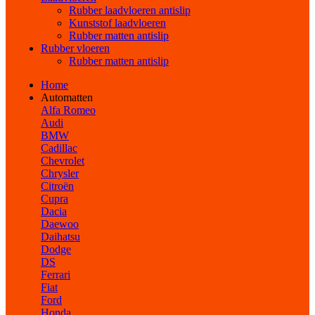
Rubber laadvloeren antislip
Kunststof laadvloeren
Rubber matten antislip
Rubber vloeren
Rubber matten antislip
Home
Automatten
Alfa Romeo
Audi
BMW
Cadillac
Chevrolet
Chrysler
Citroën
Cupra
Dacia
Daewoo
Daihatsu
Dodge
DS
Ferrari
Fiat
Ford
Honda