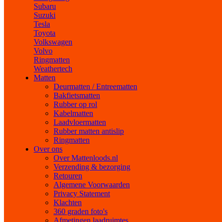
Subaru
Suzuki
Tesla
Toyota
Volkswagen
Volvo
Ringmatten
Weathertech
Matten
Deurmatten / Entreematten
Bakfietsmatten
Rubber op rol
Kabelmatten
Laadvloermatten
Rubber matten antislip
Ringmatten
Over ons
Over Mattenloods.nl
Verzending & bezorging
Retouren
Algemene Voorwaarden
Privacy Statement
Klachten
360 graden foto's
Afmetingen laadruimtes