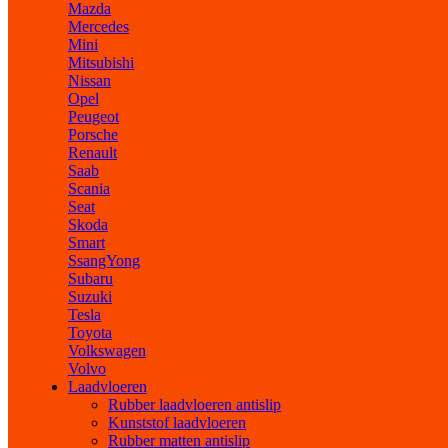
Mazda
Mercedes
Mini
Mitsubishi
Nissan
Opel
Peugeot
Porsche
Renault
Saab
Scania
Seat
Skoda
Smart
SsangYong
Subaru
Suzuki
Tesla
Toyota
Volkswagen
Volvo
Laadvloeren
Rubber laadvloeren antislip
Kunststof laadvloeren
Rubber matten antislip