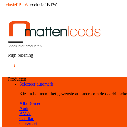
inclusief BTW
exclusief BTW
Mijn rekening
0
Producten
Selecteer automerk
Kies in het menu het gewenste automerk om de daarbij beh
Alfa Romeo
Audi
BMW
Cadillac
Chevrolet