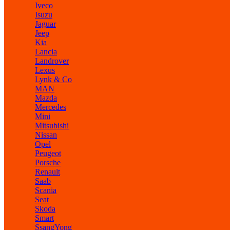
Iveco
Isuzu
Jaguar
Jeep
Kia
Lancia
Landrover
Lexus
Lynk & Co
MAN
Mazda
Mercedes
Mini
Mitsubishi
Nissan
Opel
Peugeot
Porsche
Renault
Saab
Scania
Seat
Skoda
Smart
SsangYong