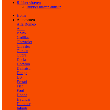
Rubber vloeren
Rubber matten antislip
Home
Automatten
Alfa Romeo
Audi
BMW
Cadillac
Chevrolet
Chrysler
Citroën
Cupra
Dacia
Daewoo
Daihatsu
Dodge
DS
Ferrari
Fiat
Ford
Honda
Hyundai
Hummer
Infiniti