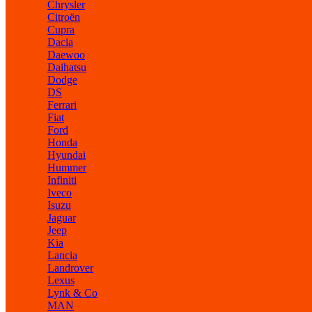
Chrysler
Citroën
Cupra
Dacia
Daewoo
Daihatsu
Dodge
DS
Ferrari
Fiat
Ford
Honda
Hyundai
Hummer
Infiniti
Iveco
Isuzu
Jaguar
Jeep
Kia
Lancia
Landrover
Lexus
Lynk & Co
MAN