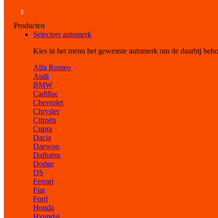
0
Producten
Selecteer automerk
Kies in het menu het gewenste automerk om de daarbij beh
Alfa Romeo
Audi
BMW
Cadillac
Chevrolet
Chrysler
Citroën
Cupra
Dacia
Daewoo
Daihatsu
Dodge
DS
Ferrari
Fiat
Ford
Honda
Hyundai