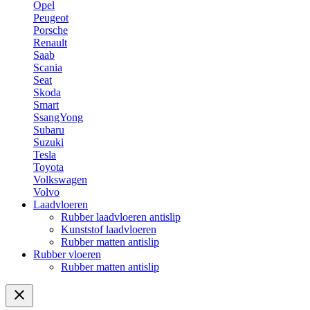
Opel
Peugeot
Porsche
Renault
Saab
Scania
Seat
Skoda
Smart
SsangYong
Subaru
Suzuki
Tesla
Toyota
Volkswagen
Volvo
Laadvloeren
Rubber laadvloeren antislip
Kunststof laadvloeren
Rubber matten antislip
Rubber vloeren
Rubber matten antislip
close