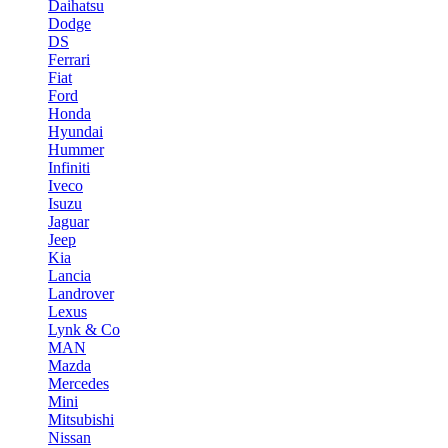
Daihatsu
Dodge
DS
Ferrari
Fiat
Ford
Honda
Hyundai
Hummer
Infiniti
Iveco
Isuzu
Jaguar
Jeep
Kia
Lancia
Landrover
Lexus
Lynk & Co
MAN
Mazda
Mercedes
Mini
Mitsubishi
Nissan