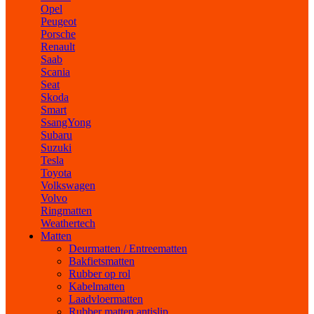
Opel
Peugeot
Porsche
Renault
Saab
Scania
Seat
Skoda
Smart
SsangYong
Subaru
Suzuki
Tesla
Toyota
Volkswagen
Volvo
Ringmatten
Weathertech
Matten
Deurmatten / Entreematten
Bakfietsmatten
Rubber op rol
Kabelmatten
Laadvloermatten
Rubber matten antislip