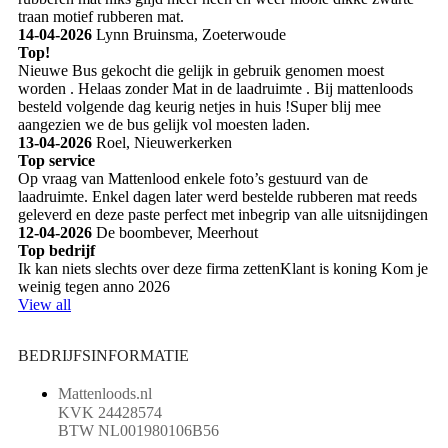
traan motief rubberen mat.
14-04-2026
Lynn Bruinsma, Zoeterwoude
Top!
Nieuwe Bus gekocht die gelijk in gebruik genomen moest
worden . Helaas zonder Mat in de laadruimte . Bij mattenloods
besteld volgende dag keurig netjes in huis !Super blij mee
aangezien we de bus gelijk vol moesten laden.
13-04-2026
Roel, Nieuwerkerken
Top service
Op vraag van Mattenlood enkele foto’s gestuurd van de
laadruimte. Enkel dagen later werd bestelde rubberen mat reeds
geleverd en deze paste perfect met inbegrip van alle uitsnijdingen
12-04-2026
De boombever, Meerhout
Top bedrijf
Ik kan niets slechts over deze firma zettenKlant is koning Kom je
weinig tegen anno 2026
View all
BEDRIJFSINFORMATIE
Mattenloods.nl
KVK 24428574
BTW NL001980106B56