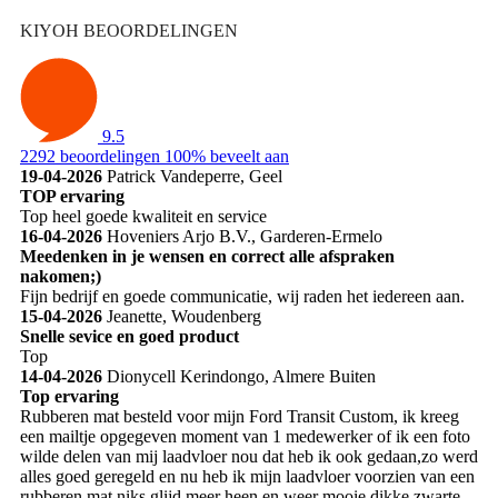
KIYOH BEOORDELINGEN
9.5
2292 beoordelingen
100% beveelt aan
19-04-2026
Patrick Vandeperre, Geel
TOP ervaring
Top heel goede kwaliteit en service
16-04-2026
Hoveniers Arjo B.V., Garderen-Ermelo
Meedenken in je wensen en correct alle afspraken
nakomen;)
Fijn bedrijf en goede communicatie, wij raden het iedereen aan.
15-04-2026
Jeanette, Woudenberg
Snelle sevice en goed product
Top
14-04-2026
Dionycell Kerindongo, Almere Buiten
Top ervaring
Rubberen mat besteld voor mijn Ford Transit Custom, ik kreeg
een mailtje opgegeven moment van 1 medewerker of ik een foto
wilde delen van mij laadvloer nou dat heb ik ook gedaan,zo werd
alles goed geregeld en nu heb ik mijn laadvloer voorzien van een
rubberen mat niks glijd meer heen en weer mooie dikke zwarte