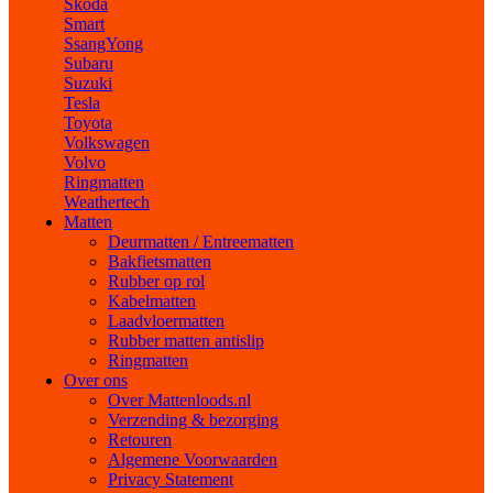
Skoda
Smart
SsangYong
Subaru
Suzuki
Tesla
Toyota
Volkswagen
Volvo
Ringmatten
Weathertech
Matten
Deurmatten / Entreematten
Bakfietsmatten
Rubber op rol
Kabelmatten
Laadvloermatten
Rubber matten antislip
Ringmatten
Over ons
Over Mattenloods.nl
Verzending & bezorging
Retouren
Algemene Voorwaarden
Privacy Statement