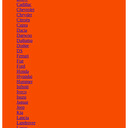
Cadillac
Chevrolet
Chrysler
Citroën
Cupra
Dacia
Daewoo
Daihatsu
Dodge
DS
Ferrari
Fiat
Ford
Honda
Hyundai
Hummer
Infiniti
Iveco
Isuzu
Jaguar
Jeep
Kia
Lancia
Landrover
Lexus