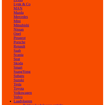
Lynk & Co
MAN
Mazda
Mercedes
Mini
Mitsubishi
Nissan
Opel
Peugeot
Porsche
Renault
Saab
Scania
Seat
Skoda
Smart
SsangYong
Subaru
Suzuki
Tesla
Toyota
Volkswagen
Volvo
Laadvloeren