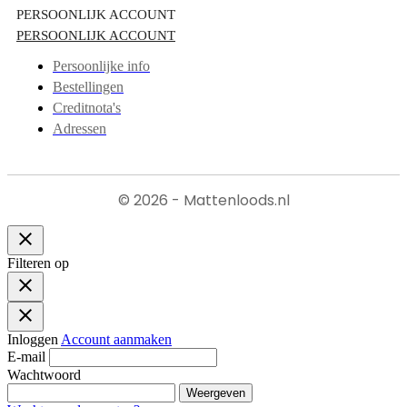
PERSOONLIJK ACCOUNT
PERSOONLIJK ACCOUNT
Persoonlijke info
Bestellingen
Creditnota's
Adressen
© 2026 - Mattenloods.nl
close
Filteren op
close
close
Inloggen
Account aanmaken
E-mail
Wachtwoord
Weergeven