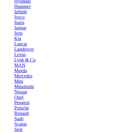
Hyundai
Hummer
Infiniti
Iveco
Isuzu
Jaguar
Jeep
Kia
Lancia
Landrover
Lexus
Lynk & Co
MAN
Mazda
Mercedes
Mini
Mitsubishi
Nissan
Opel
Peugeot
Porsche
Renault
Saab
Scania
Seat