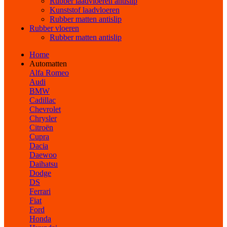
Rubber laadvloeren antislip
Kunststof laadvloeren
Rubber matten antislip
Rubber vloeren
Rubber matten antislip
Home
Automatten
Alfa Romeo
Audi
BMW
Cadillac
Chevrolet
Chrysler
Citroën
Cupra
Dacia
Daewoo
Daihatsu
Dodge
DS
Ferrari
Fiat
Ford
Honda