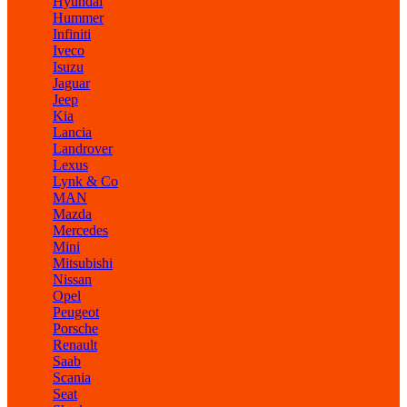
Hyundai
Hummer
Infiniti
Iveco
Isuzu
Jaguar
Jeep
Kia
Lancia
Landrover
Lexus
Lynk & Co
MAN
Mazda
Mercedes
Mini
Mitsubishi
Nissan
Opel
Peugeot
Porsche
Renault
Saab
Scania
Seat