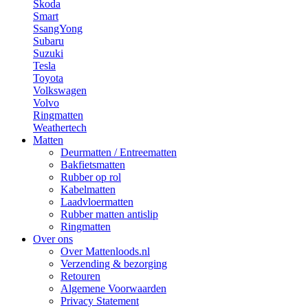
Skoda
Smart
SsangYong
Subaru
Suzuki
Tesla
Toyota
Volkswagen
Volvo
Ringmatten
Weathertech
Matten
Deurmatten / Entreematten
Bakfietsmatten
Rubber op rol
Kabelmatten
Laadvloermatten
Rubber matten antislip
Ringmatten
Over ons
Over Mattenloods.nl
Verzending & bezorging
Retouren
Algemene Voorwaarden
Privacy Statement