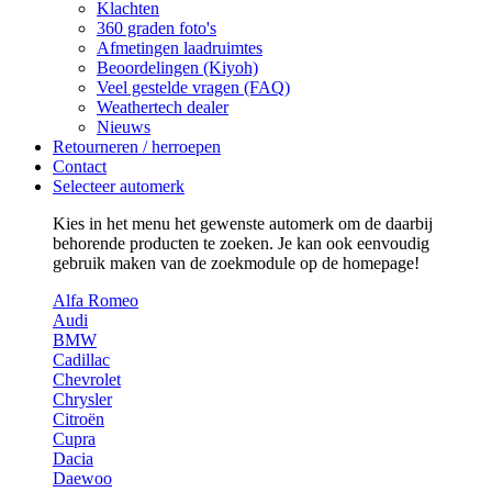
Klachten
360 graden foto's
Afmetingen laadruimtes
Beoordelingen (Kiyoh)
Veel gestelde vragen (FAQ)
Weathertech dealer
Nieuws
Retourneren / herroepen
Contact
Selecteer automerk
Kies in het menu het gewenste automerk om de daarbij
behorende producten te zoeken. Je kan ook eenvoudig
gebruik maken van de zoekmodule op de homepage!
Alfa Romeo
Audi
BMW
Cadillac
Chevrolet
Chrysler
Citroën
Cupra
Dacia
Daewoo