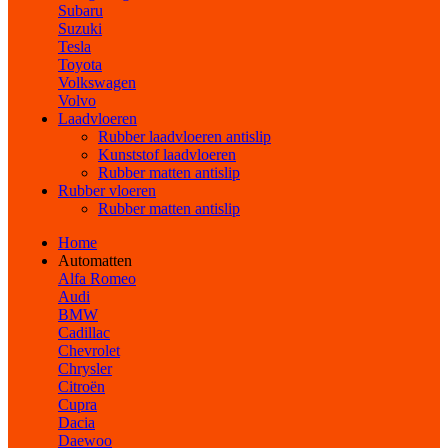
Subaru
Suzuki
Tesla
Toyota
Volkswagen
Volvo
Laadvloeren
Rubber laadvloeren antislip
Kunststof laadvloeren
Rubber matten antislip
Rubber vloeren
Rubber matten antislip
Home
Automatten
Alfa Romeo
Audi
BMW
Cadillac
Chevrolet
Chrysler
Citroën
Cupra
Dacia
Daewoo