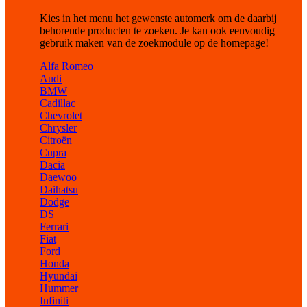
Kies in het menu het gewenste automerk om de daarbij
behorende producten te zoeken. Je kan ook eenvoudig
gebruik maken van de zoekmodule op de homepage!
Alfa Romeo
Audi
BMW
Cadillac
Chevrolet
Chrysler
Citroën
Cupra
Dacia
Daewoo
Daihatsu
Dodge
DS
Ferrari
Fiat
Ford
Honda
Hyundai
Hummer
Infiniti