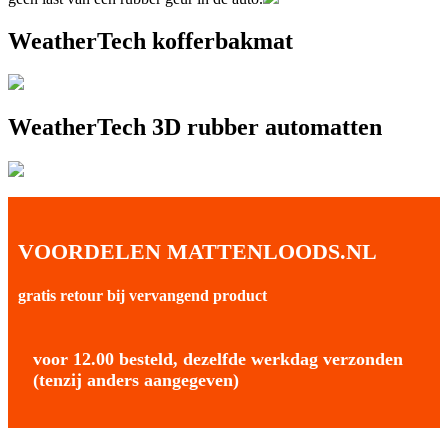
WeatherTech kofferbakmat
WeatherTech 3D rubber automatten
VOORDELEN MATTENLOODS.NL
gratis retour bij vervangend product
voor 12.00 besteld, dezelfde werkdag verzonden
(tenzij anders aangegeven)