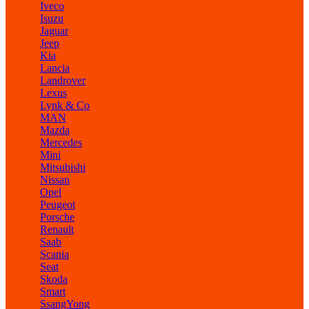
Iveco
Isuzu
Jaguar
Jeep
Kia
Lancia
Landrover
Lexus
Lynk & Co
MAN
Mazda
Mercedes
Mini
Mitsubishi
Nissan
Opel
Peugeot
Porsche
Renault
Saab
Scania
Seat
Skoda
Smart
SsangYong