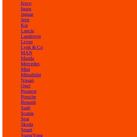
Iveco
Isuzu
Jaguar
Jeep
Kia
Lancia
Landrover
Lexus
Lynk & Co
MAN
Mazda
Mercedes
Mini
Mitsubishi
Nissan
Opel
Peugeot
Porsche
Renault
Saab
Scania
Seat
Skoda
Smart
SsangYong