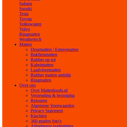
Subaru
Suzuki
Tesla
Toyota
Volkswagen
Volvo
Ringmatten
Weathertech
Matten
Deurmatten / Entreematten
Bakfietsmatten
Rubber op rol
Kabelmatten
Laadvloermatten
Rubber matten antislip
Ringmatten
Over ons
Over Mattenloods.nl
Verzending & bezorging
Retouren
Algemene Voorwaarden
Privacy Statement
Klachten
360 graden foto's
Afmetingen laadruimtes