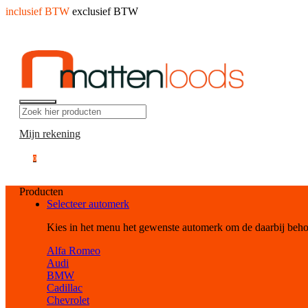
inclusief BTW
exclusief BTW
Mijn rekening
0
Producten
Selecteer automerk
Kies in het menu het gewenste automerk om de daarbij beh
Alfa Romeo
Audi
BMW
Cadillac
Chevrolet