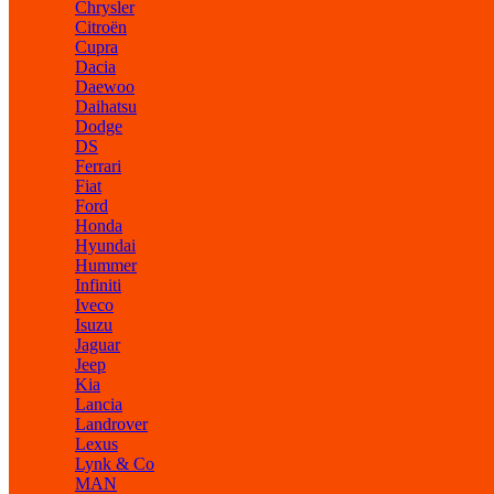
Chrysler
Citroën
Cupra
Dacia
Daewoo
Daihatsu
Dodge
DS
Ferrari
Fiat
Ford
Honda
Hyundai
Hummer
Infiniti
Iveco
Isuzu
Jaguar
Jeep
Kia
Lancia
Landrover
Lexus
Lynk & Co
MAN