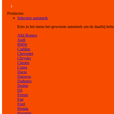
0
Producten
Selecteer automerk
Kies in het menu het gewenste automerk om de daarbij beh
Alfa Romeo
Audi
BMW
Cadillac
Chevrolet
Chrysler
Citroën
Cupra
Dacia
Daewoo
Daihatsu
Dodge
DS
Ferrari
Fiat
Ford
Honda
Hyundai