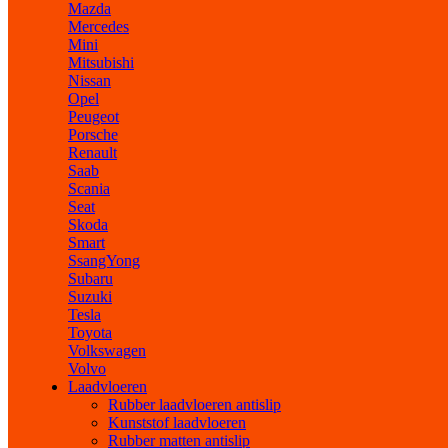
Mazda
Mercedes
Mini
Mitsubishi
Nissan
Opel
Peugeot
Porsche
Renault
Saab
Scania
Seat
Skoda
Smart
SsangYong
Subaru
Suzuki
Tesla
Toyota
Volkswagen
Volvo
Laadvloeren
Rubber laadvloeren antislip
Kunststof laadvloeren
Rubber matten antislip