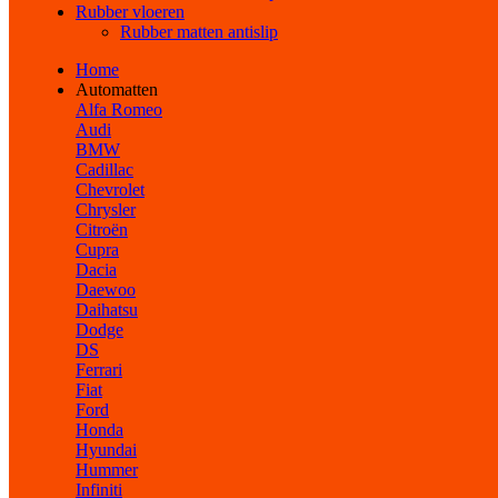
Rubber vloeren
Rubber matten antislip
Home
Automatten
Alfa Romeo
Audi
BMW
Cadillac
Chevrolet
Chrysler
Citroën
Cupra
Dacia
Daewoo
Daihatsu
Dodge
DS
Ferrari
Fiat
Ford
Honda
Hyundai
Hummer
Infiniti