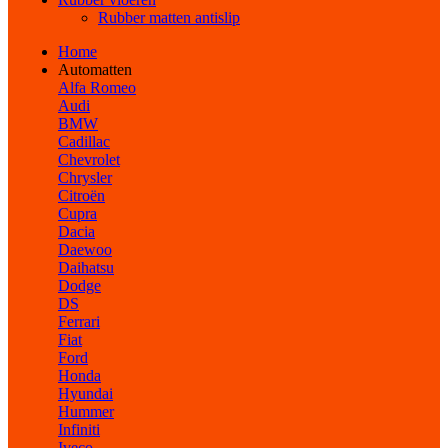
Rubber matten antislip
Home
Automatten
Alfa Romeo
Audi
BMW
Cadillac
Chevrolet
Chrysler
Citroën
Cupra
Dacia
Daewoo
Daihatsu
Dodge
DS
Ferrari
Fiat
Ford
Honda
Hyundai
Hummer
Infiniti
Iveco