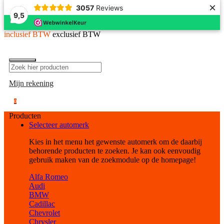
×
3057
Reviews
9,5
inclusief BTW
exclusief BTW
Mijn rekening
0
Producten
Selecteer automerk
Kies in het menu het gewenste automerk om de daarbij
behorende producten te zoeken. Je kan ook eenvoudig
gebruik maken van de zoekmodule op de homepage!
Alfa Romeo
Audi
BMW
Cadillac
Chevrolet
Chrysler