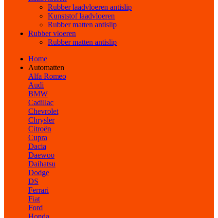
Rubber laadvloeren antislip
Kunststof laadvloeren
Rubber matten antislip
Rubber vloeren
Rubber matten antislip
Home
Automatten
Alfa Romeo
Audi
BMW
Cadillac
Chevrolet
Chrysler
Citroën
Cupra
Dacia
Daewoo
Daihatsu
Dodge
DS
Ferrari
Fiat
Ford
Honda