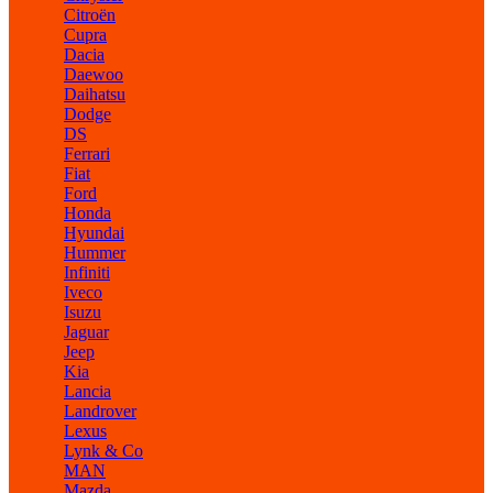
Citroën
Cupra
Dacia
Daewoo
Daihatsu
Dodge
DS
Ferrari
Fiat
Ford
Honda
Hyundai
Hummer
Infiniti
Iveco
Isuzu
Jaguar
Jeep
Kia
Lancia
Landrover
Lexus
Lynk & Co
MAN
Mazda