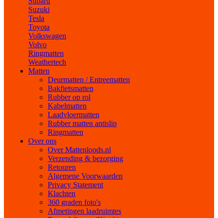
Subaru
Suzuki
Tesla
Toyota
Volkswagen
Volvo
Ringmatten
Weathertech
Matten
Deurmatten / Entreematten
Bakfietsmatten
Rubber op rol
Kabelmatten
Laadvloermatten
Rubber matten antislip
Ringmatten
Over ons
Over Mattenloods.nl
Verzending & bezorging
Retouren
Algemene Voorwaarden
Privacy Statement
Klachten
360 graden foto's
Afmetingen laadruimtes