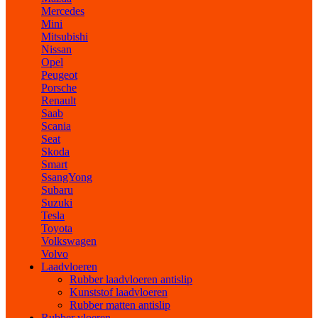
Mercedes
Mini
Mitsubishi
Nissan
Opel
Peugeot
Porsche
Renault
Saab
Scania
Seat
Skoda
Smart
SsangYong
Subaru
Suzuki
Tesla
Toyota
Volkswagen
Volvo
Laadvloeren
Rubber laadvloeren antislip
Kunststof laadvloeren
Rubber matten antislip
Rubber vloeren