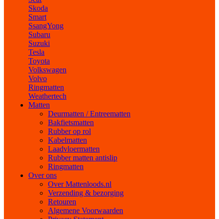
Skoda
Smart
SsangYong
Subaru
Suzuki
Tesla
Toyota
Volkswagen
Volvo
Ringmatten
Weathertech
Matten
Deurmatten / Entreematten
Bakfietsmatten
Rubber op rol
Kabelmatten
Laadvloermatten
Rubber matten antislip
Ringmatten
Over ons
Over Mattenloods.nl
Verzending & bezorging
Retouren
Algemene Voorwaarden