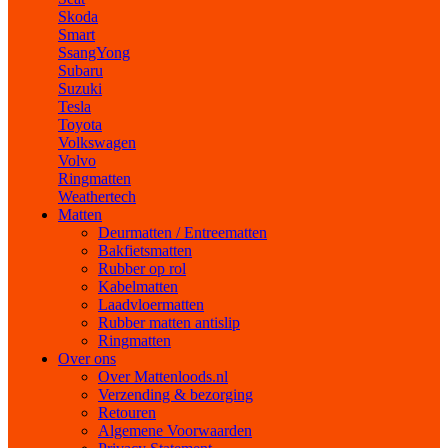
Skoda
Smart
SsangYong
Subaru
Suzuki
Tesla
Toyota
Volkswagen
Volvo
Ringmatten
Weathertech
Matten
Deurmatten / Entreematten
Bakfietsmatten
Rubber op rol
Kabelmatten
Laadvloermatten
Rubber matten antislip
Ringmatten
Over ons
Over Mattenloods.nl
Verzending & bezorging
Retouren
Algemene Voorwaarden