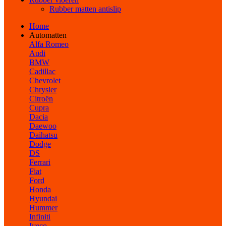
Rubber matten antislip
Home
Automatten
Alfa Romeo
Audi
BMW
Cadillac
Chevrolet
Chrysler
Citroën
Cupra
Dacia
Daewoo
Daihatsu
Dodge
DS
Ferrari
Fiat
Ford
Honda
Hyundai
Hummer
Infiniti
Iveco