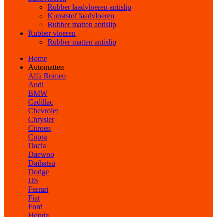
Rubber laadvloeren antislip
Kunststof laadvloeren
Rubber matten antislip
Rubber vloeren
Rubber matten antislip
Home
Automatten
Alfa Romeo
Audi
BMW
Cadillac
Chevrolet
Chrysler
Citroën
Cupra
Dacia
Daewoo
Daihatsu
Dodge
DS
Ferrari
Fiat
Ford
Honda