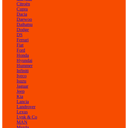
Citroën
Cupra
Dacia
Daewoo
Daihatsu
Dodge
DS
Ferrari
Fiat
Ford
Honda
Hyundai
Hummer
Infiniti
Iveco
Isuzu
Jaguar
Jeep
Kia
Lancia
Landrover
Lexus
Lynk & Co
MAN
Mazda