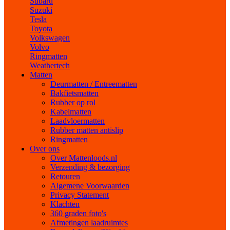
Subaru
Suzuki
Tesla
Toyota
Volkswagen
Volvo
Ringmatten
Weathertech
Matten
Deurmatten / Entreematten
Bakfietsmatten
Rubber op rol
Kabelmatten
Laadvloermatten
Rubber matten antislip
Ringmatten
Over ons
Over Mattenloods.nl
Verzending & bezorging
Retouren
Algemene Voorwaarden
Privacy Statement
Klachten
360 graden foto's
Afmetingen laadruimtes