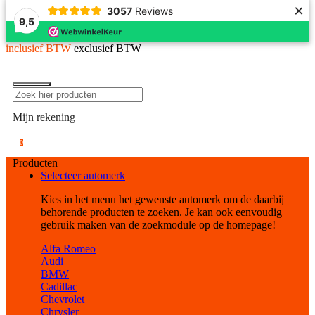
×
3057
Reviews
9,5
inclusief BTW
exclusief BTW
Mijn rekening
0
Producten
Selecteer automerk
Kies in het menu het gewenste automerk om de daarbij
behorende producten te zoeken. Je kan ook eenvoudig
gebruik maken van de zoekmodule op de homepage!
Alfa Romeo
Audi
BMW
Cadillac
Chevrolet
Chrysler