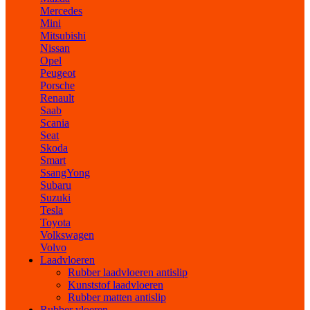
Mercedes
Mini
Mitsubishi
Nissan
Opel
Peugeot
Porsche
Renault
Saab
Scania
Seat
Skoda
Smart
SsangYong
Subaru
Suzuki
Tesla
Toyota
Volkswagen
Volvo
Laadvloeren
Rubber laadvloeren antislip
Kunststof laadvloeren
Rubber matten antislip
Rubber vloeren