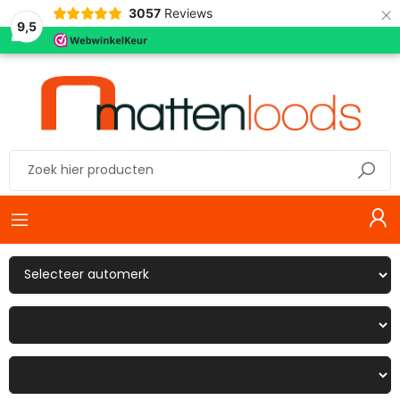
×
3057
Reviews
9,5