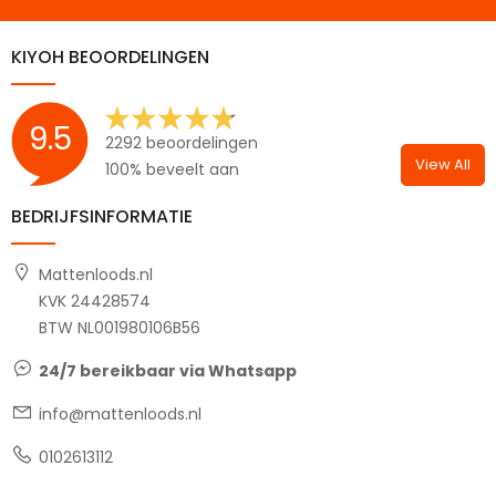
KIYOH BEOORDELINGEN
9.5
2292 beoordelingen
View All
100% beveelt aan
BEDRIJFSINFORMATIE
Mattenloods.nl
KVK 24428574
BTW NL001980106B56
24/7 bereikbaar via Whatsapp
info@mattenloods.nl
0102613112