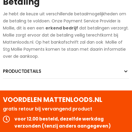
Betaling
Je hebt de keuze uit verschillende betaalmogelijkheden om
de betaling te voldoen. Onze Payment Service Provider is
Mollie, dit is een een
erkend bedrijf
dat betalingen verzorgt.
Mollie zorgt ervoor dat de betaling veilig terechtkomt bij
Mattenloods.nl. Op het bankafschrift zal dan ook Mollie of
Stg Mollie Payments komen te staan met daarin informatie
over de aankoop.
PRODUCTDETAILS
VOORDELEN MATTENLOODS.NL
gratis retour bij vervangend product
voor 12.00 besteld, dezelfde werkdag
verzonden (tenzij anders aangegeven)