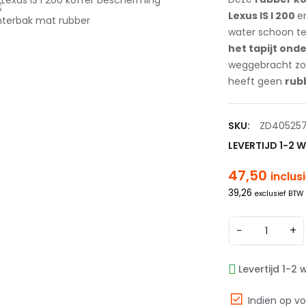
Lexus IS I 200
e
water schoon t
het tapijt ond
weggebracht zon
heeft geen
rub
SKU:
ZD40525
LEVERTIJD 1-2 
47,50
inclus
39,26
exclusief BTW
−
+
Levertijd 1-2
Indien op v