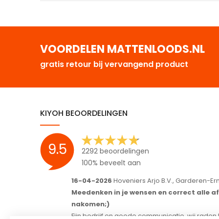
VOORDELEN MATTENLOODS.NL
gratis retour bij vervangend product
KIYOH BEOORDELINGEN
9.5
2292 beoordelingen
100% beveelt aan
16-04-2026
Hoveniers Arjo B.V., Garderen-Ermelo
Meedenken in je wensen en correct alle afspraken
nakomen;)
Fijn bedrijf en goede communicatie, wij raden het ieder