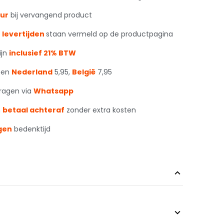
our
bij vervangend product
 levertijden
staan vermeld op de productpagina
ijn
inclusief 21% BTW
ten
Nederland
5,95,
België
7,95
vragen via
Whatsapp
n
betaal achteraf
zonder extra kosten
gen
bedenktijd