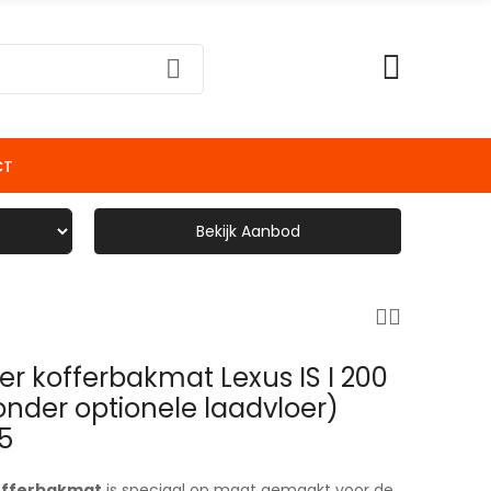
CT
Bekijk Aanbod
er kofferbakmat Lexus IS I 200
nder optionele laadvloer)
5
offerbakmat
is speciaal op maat gemaakt voor de