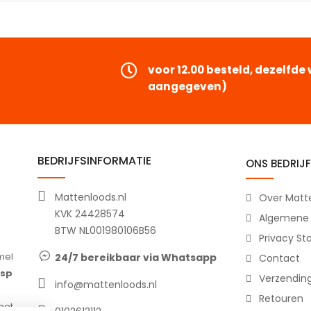
voor 12.00 besteld, dezelfd
aangegeven)
BEDRIJFSINFORMATIE
ONS BEDRIJF
Mattenloods.nl
Over Matte
KVK 24428574
Algemene
BTW NL001980106B56
Privacy S
15-04-2026
Jeanette, Woudenberg
14-04
24/7 bereikbaar via Whatsapp
Contact
Snelle sevice en goed product
Top e
Verzendin
info@mattenloods.nl
Top
Rubber
Retouren
een
kreeg