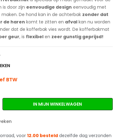
n is door zijn
eenvoudige design
eenvoudig met
e maken. De hond kan in de achterbak
zonder dat
er de haren
komt te zitten en
afval
kan nu worden
der dat de kofferbak vies wordt. De kofferbakmat
ber geur
, is
flexibel
en
zeer gunstig geprijsd!
7
WEKEN
ief BTW
IN MIJN WINKELWAGEN
 weken
oorraad, voor
12.00 besteld
dezelfde dag verzonden