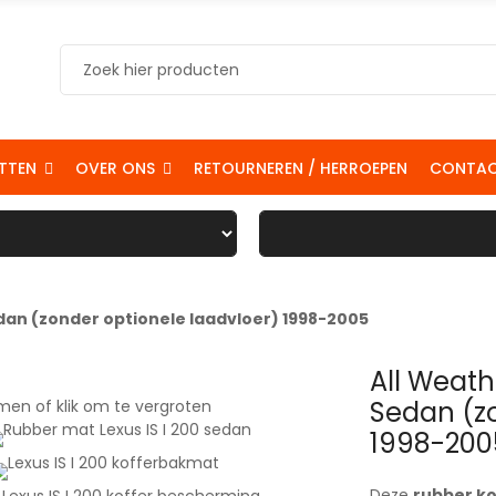
TTEN
OVER ONS
RETOURNEREN / HERROEPEN
CONTA
edan (zonder optionele laadvloer) 1998-2005
All Weath
Sedan (zo
en of klik om te vergroten
1998-200
Deze
rubber k