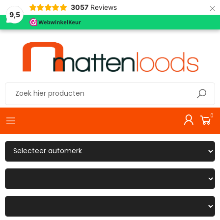
×
3057
Reviews
9,5
0