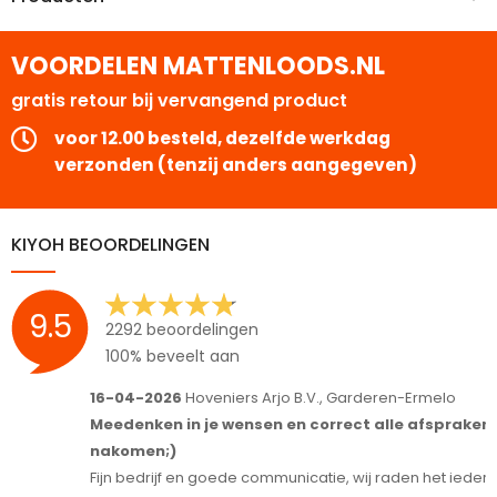
VOORDELEN MATTENLOODS.NL
gratis retour bij vervangend product
voor 12.00 besteld, dezelfde werkdag
verzonden (tenzij anders aangegeven)
KIYOH BEOORDELINGEN
9.5
2292 beoordelingen
100% beveelt aan
16-04-2026
Hoveniers Arjo B.V., Garderen-Ermelo
1
Meedenken in je wensen en correct alle afspraken
S
nakomen;)
T
Fijn bedrijf en goede communicatie, wij raden het iedereen aan.