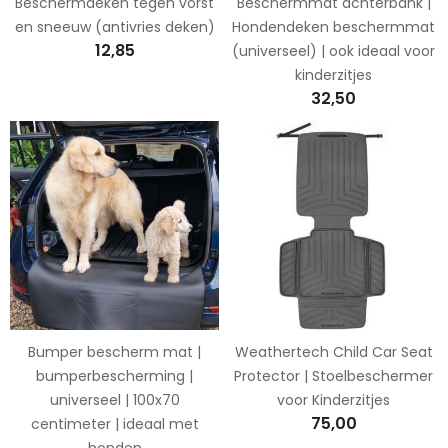
Beschermdeken tegen vorst
Beschermmat achterbank |
en sneeuw (antivries deken)
Hondendeken beschermmat
12,85
(universeel) | ook ideaal voor
kinderzitjes
32,50
Bumper bescherm mat |
Weathertech Child Car Seat
bumperbescherming |
Protector | Stoelbeschermer
universeel | 100x70
voor Kinderzitjes
75,00
centimeter | ideaal met
honden