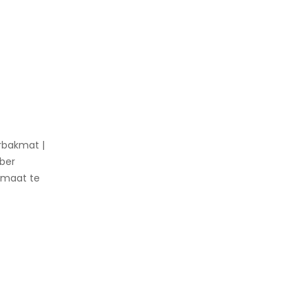
rbakmat |
bber
 maat te