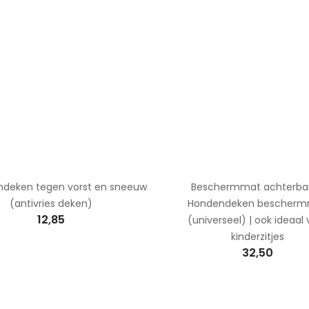
deken tegen vorst en sneeuw
Beschermmat achterban
(antivries deken)
Hondendeken bescher
12,85
(universeel) | ook ideaal
kinderzitjes
32,50