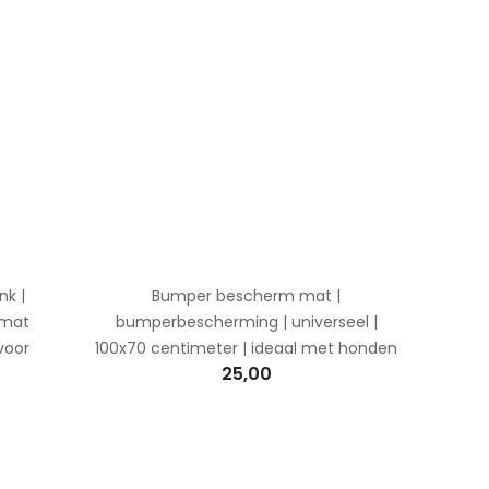
k |
Bumper bescherm mat |
mmat
bumperbescherming | universeel |
 voor
100x70 centimeter | ideaal met honden
25,00