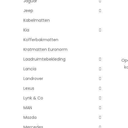
Jaguar
Jeep
Kabelmatten
Kia
Kofferbakmatten
Kratmatten Euronorm
Laadruimtebekleding
Ope
k
Lancia
Landrover
Lexus
Lynk & Co
MAN
Mazda
Mercedes