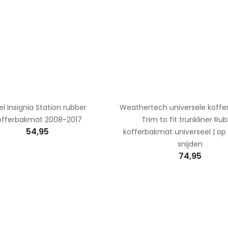
l Insignia Station rubber
Weathertech universele koffe
offerbakmat 2008-2017
Trim to fit trunkliner Ru
54,95
kofferbakmat universeel | op
snijden
74,95