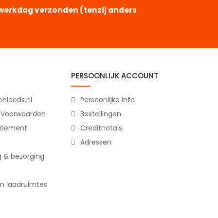
e werkdag verzonden (tenzij anders
PERSOONLIJK ACCOUNT
nloods.nl
Persoonlijke info
 Voorwaarden
Bestellingen
tatement
Creditnota's
Adressen
g & bezorging
n laadruimtes