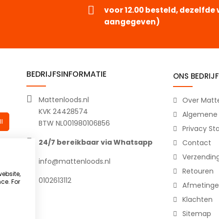
voor 12.00 besteld, dezelfd
aangegeven)
BEDRIJFSINFORMATIE
ONS BEDRIJF
Mattenloods.nl
Over Matte
KVK 24428574
Algemene
l
BTW NL001980106B56
Privacy S
24/7 bereikbaar via Whatsapp
Contact
Verzendin
info@mattenloods.nl
Retouren
website,
0102613112
ce. For
Afmetinge
Klachten
Sitemap