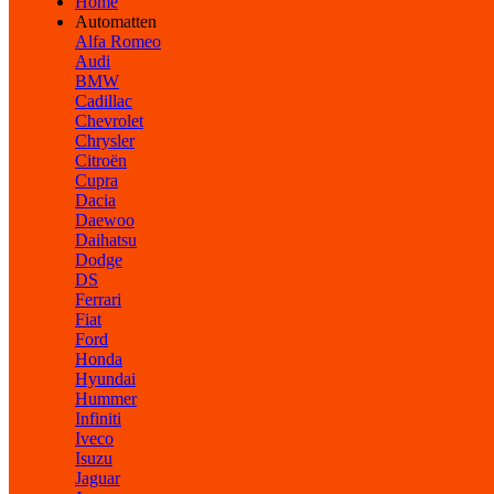
Home
Automatten
Alfa Romeo
Audi
BMW
Cadillac
Chevrolet
Chrysler
Citroën
Cupra
Dacia
Daewoo
Daihatsu
Dodge
DS
Ferrari
Fiat
Ford
Honda
Hyundai
Hummer
Infiniti
Iveco
Isuzu
Jaguar