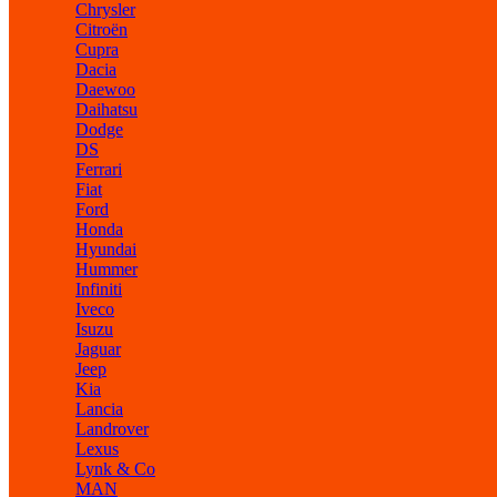
Chrysler
Citroën
Cupra
Dacia
Daewoo
Daihatsu
Dodge
DS
Ferrari
Fiat
Ford
Honda
Hyundai
Hummer
Infiniti
Iveco
Isuzu
Jaguar
Jeep
Kia
Lancia
Landrover
Lexus
Lynk & Co
MAN