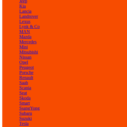
Jeep
Kia
Lancia
Landrover
Lexus
Lynk & Co
MAN
Mazda
Mercedes
Mini
Mitsubishi
Nissan
Opel
Peugeot
Porsche
Renault
Saab
Scania
Seat
Skoda
Smart
SsangYong
Subaru
Suzuki
Tesla