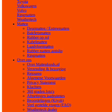
Toyota
Volkswagen
Volvo
Ringmatten
Weathertech
Matten
Deurmatten / Entreematten
Bakfietsmatten
Rubber op rol
Kabelmatten
Laadvloermatten
Rubber matten antislip
Ringmatten
Over ons
Over Mattenloods.nl
Verzending & bezorging
Retouren
Algemene Voorwaarden
Privacy Statement
Klachten
360 graden foto's
Afmetingen laadruimtes
Beoordelingen (Kiyoh)
Veel gestelde vragen (FAQ)
Weathertech dealer