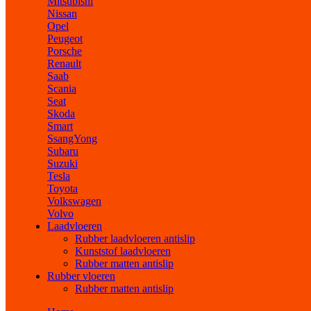
Mitsubishi
Nissan
Opel
Peugeot
Porsche
Renault
Saab
Scania
Seat
Skoda
Smart
SsangYong
Subaru
Suzuki
Tesla
Toyota
Volkswagen
Volvo
Laadvloeren
Rubber laadvloeren antislip
Kunststof laadvloeren
Rubber matten antislip
Rubber vloeren
Rubber matten antislip