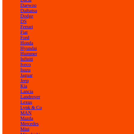
Daewoo
Daihatsu
Dodge
DS
Ferrari
Fiat
Ford
Honda
Hyundai
Hummer
Infiniti
Iveco
Isuzu
Jaguar
Jeep
Kia
Lancia
Landrover
Lexus
Lynk & Co
MAN
Mazda
Mercedes
Mini