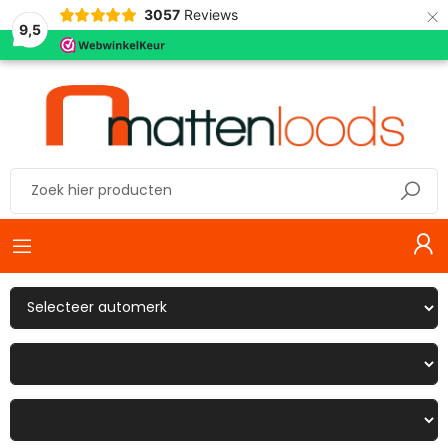
×
3057
Reviews
9,5