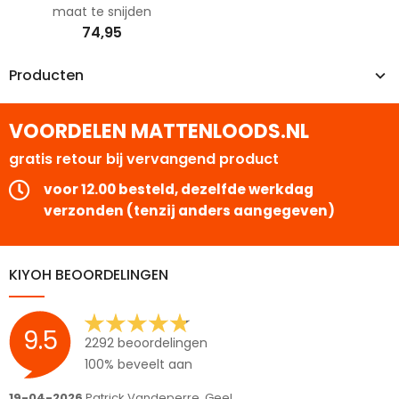
maat te snijden
74,95
Producten
VOORDELEN MATTENLOODS.NL
gratis retour bij vervangend product
voor 12.00 besteld, dezelfde werkdag
verzonden (tenzij anders aangegeven)
KIYOH BEOORDELINGEN
9.5
2292 beoordelingen
100% beveelt aan
16-04-2026
Hoveniers Arjo B.V., Garderen-Ermelo