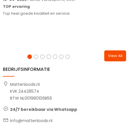
Meedenken in je wensen en correct alle afspraken
nakomen;)
Fijn bedrijf en goede communicatie, wij raden het iedereen aa
View All
BEDRIJFSINFORMATIE
Mattenloods.nl
KVK 24428574
BTW NL001980106B56
24/7 bereikbaar via Whatsapp
info@mattenloods.nl