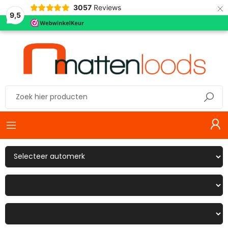
×
3057
Reviews
9,5