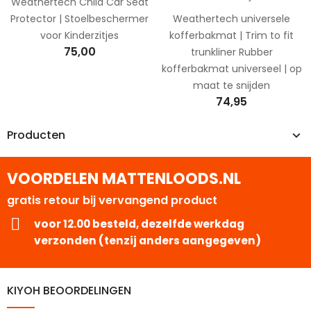
Weathertech Child Car Seat
Protector | Stoelbeschermer
Weathertech universele
voor Kinderzitjes
kofferbakmat | Trim to fit
75,00
trunkliner Rubber
kofferbakmat universeel | op
maat te snijden
74,95
Producten
VOORDELEN MATTENLOODS.NL
gratis retour bij vervangend product
voor 12.00 besteld, dezelfde werkdag
verzonden (tenzij anders aangegeven)
KIYOH BEOORDELINGEN