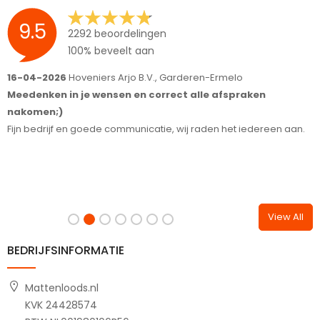
9.5
2292 beoordelingen
100% beveelt aan
16-04-2026
Hoveniers Arjo B.V., Garderen-Ermelo
1
Meedenken in je wensen en correct alle afspraken
S
nakomen;)
T
Fijn bedrijf en goede communicatie, wij raden het iedereen aan.
View All
BEDRIJFSINFORMATIE
Mattenloods.nl
KVK 24428574