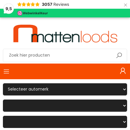
×
3057
Reviews
9,5