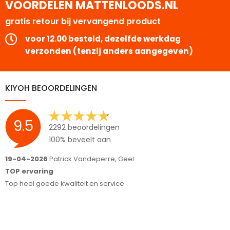
VOORDELEN MATTENLOODS.NL
gratis retour bij vervangend product
voor 12.00 besteld, dezelfde werkdag
verzonden (tenzij anders aangegeven)
KIYOH BEOORDELINGEN
9.5
2292 beoordelingen
100% beveelt aan
16-04-2026
Hoveniers Arjo B.V., Garderen-Ermelo
Meedenken in je wensen en correct alle afspraken
nakomen;)
Fijn bedrijf en goede communicatie, wij raden het iedereen