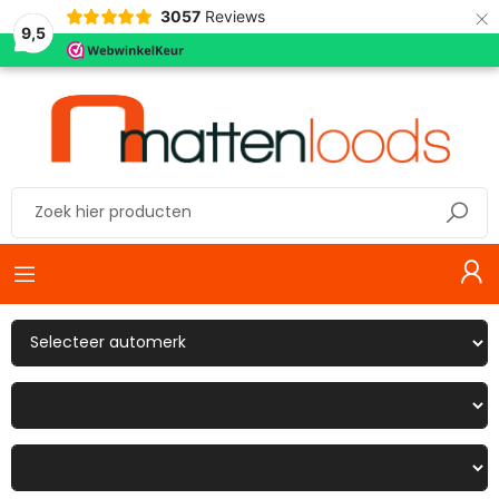
×
3057
Reviews
9,5