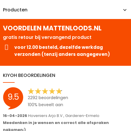
Producten
VOORDELEN MATTENLOODS.NL
gratis retour bij vervangend product
voor 12.00 besteld, dezelfde werkdag
verzonden (tenzij anders aangegeven)
KIYOH BEOORDELINGEN
9.5
2292 beoordelingen
100% beveelt aan
16-04-2026
Hoveniers Arjo B.V., Garderen-Ermelo
1
Meedenken in je wensen en correct alle afspraken
S
nakomen;)
T