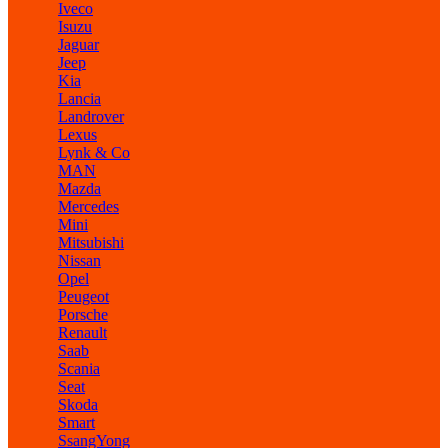
Iveco
Isuzu
Jaguar
Jeep
Kia
Lancia
Landrover
Lexus
Lynk & Co
MAN
Mazda
Mercedes
Mini
Mitsubishi
Nissan
Opel
Peugeot
Porsche
Renault
Saab
Scania
Seat
Skoda
Smart
SsangYong