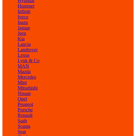
Hyundai
Hummer
Infiniti
Iveco
Isuzu
Jaguar
Jeep
Kia
Lancia
Landrover
Lexus
Lynk & Co
MAN
Mazda
Mercedes
Mini
Mitsubishi
Nissan
Opel
Peugeot
Porsche
Renault
Saab
Scania
Seat