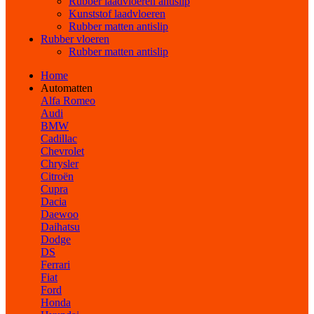
Rubber laadvloeren antislip
Kunststof laadvloeren
Rubber matten antislip
Rubber vloeren
Rubber matten antislip
Home
Automatten
Alfa Romeo
Audi
BMW
Cadillac
Chevrolet
Chrysler
Citroën
Cupra
Dacia
Daewoo
Daihatsu
Dodge
DS
Ferrari
Fiat
Ford
Honda