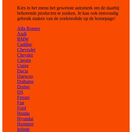
Kies in het menu het gewenste automerk om de daarbij
behorende producten te zoeken. Je kan ook eenvoudig
gebruik maken van de zoekmodule op de homepage!
Alfa Romeo
Audi
BMW
Cadillac
Chevrolet
Chrysler
Citroën
Cupra
Dacia
Daewoo
Daihatsu
Dodge
DS
Ferrari
Fiat
Ford
Honda
Hyundai
Hummer
Infiniti