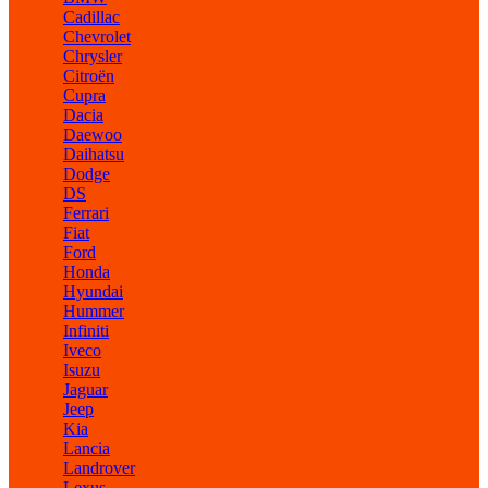
Cadillac
Chevrolet
Chrysler
Citroën
Cupra
Dacia
Daewoo
Daihatsu
Dodge
DS
Ferrari
Fiat
Ford
Honda
Hyundai
Hummer
Infiniti
Iveco
Isuzu
Jaguar
Jeep
Kia
Lancia
Landrover
Lexus