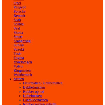
Opel
Peugeot
Porsche
Renault
Saab
Scania
Seat
Skoda
Smart
SsangYong
Subaru
Suzuki
Tesla
Toyota
Volkswagen
Volvo
Ringmatten
Weathertech
Matten
Deurmatten / Entreematten
Bakfietsmatten
Rubber op rol
Kabelmatten
Laadvloermatten
Rubber matten antislip