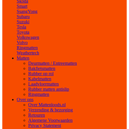
Skoda
Smart
SsangYong
Subaru
Suzuki
Tesla
Toyota
Volkswagen
Volvo
Ringmatten
Weathertech
Matten
Deurmatten / Entreematten
Bakfietsmatten
Rubber op rol
Kabelmatten
Laadvloermatten
Rubber matten antislip
Ringmatten
Over ons
Over Mattenloods.nl
Verzending & bezorging
Retouren
Algemene Voorwaarden
Privacy Statement