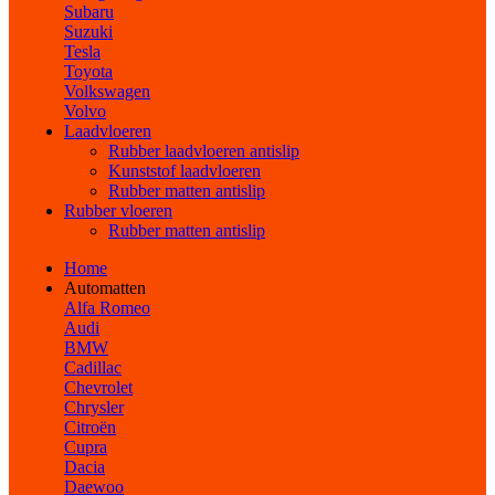
Subaru
Suzuki
Tesla
Toyota
Volkswagen
Volvo
Laadvloeren
Rubber laadvloeren antislip
Kunststof laadvloeren
Rubber matten antislip
Rubber vloeren
Rubber matten antislip
Home
Automatten
Alfa Romeo
Audi
BMW
Cadillac
Chevrolet
Chrysler
Citroën
Cupra
Dacia
Daewoo