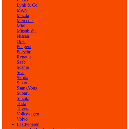
Lynk & Co
MAN
Mazda
Mercedes
Mini
Mitsubishi
Nissan
Opel
Peugeot
Porsche
Renault
Saab
Scania
Seat
Skoda
Smart
SsangYong
Subaru
Suzuki
Tesla
Toyota
Volkswagen
Volvo
Laadvloeren