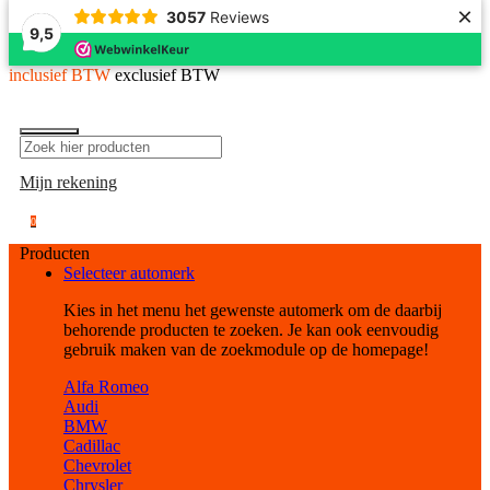
×
3057
Reviews
9,5
inclusief BTW
exclusief BTW
Mijn rekening
0
Producten
Selecteer automerk
Kies in het menu het gewenste automerk om de daarbij
behorende producten te zoeken. Je kan ook eenvoudig
gebruik maken van de zoekmodule op de homepage!
Alfa Romeo
Audi
BMW
Cadillac
Chevrolet
Chrysler