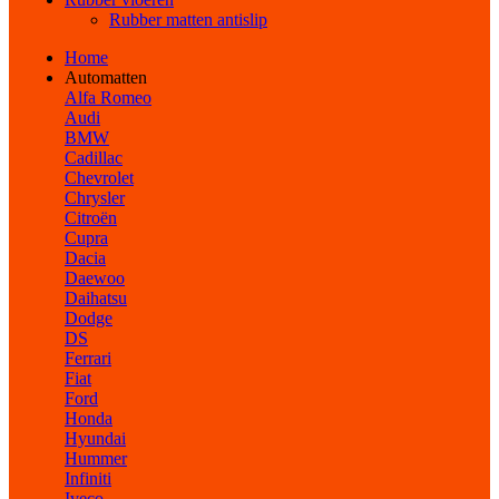
Rubber matten antislip
Home
Automatten
Alfa Romeo
Audi
BMW
Cadillac
Chevrolet
Chrysler
Citroën
Cupra
Dacia
Daewoo
Daihatsu
Dodge
DS
Ferrari
Fiat
Ford
Honda
Hyundai
Hummer
Infiniti
Iveco