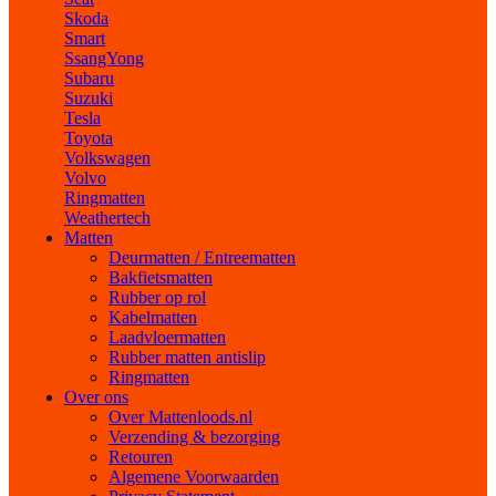
Skoda
Smart
SsangYong
Subaru
Suzuki
Tesla
Toyota
Volkswagen
Volvo
Ringmatten
Weathertech
Matten
Deurmatten / Entreematten
Bakfietsmatten
Rubber op rol
Kabelmatten
Laadvloermatten
Rubber matten antislip
Ringmatten
Over ons
Over Mattenloods.nl
Verzending & bezorging
Retouren
Algemene Voorwaarden