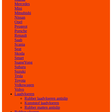
Mercedes
Mini
Mitsubishi
Nissan
Opel
Peugeot
Porsche
Renault
Saab
Scania
Seat
Skoda
Smart
SsangYong
Subaru
Suzuki
Tesla
Toyota
Volkswagen
Volvo
Laadvloeren
Rubber laadvloeren antislip
Kunststof laadvloeren
Rubber matten antislip
Rubber vloeren