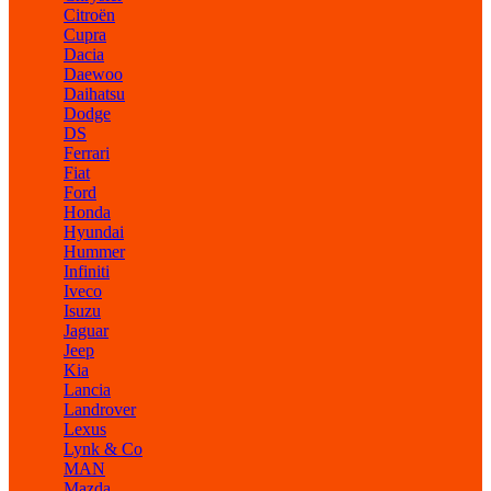
Citroën
Cupra
Dacia
Daewoo
Daihatsu
Dodge
DS
Ferrari
Fiat
Ford
Honda
Hyundai
Hummer
Infiniti
Iveco
Isuzu
Jaguar
Jeep
Kia
Lancia
Landrover
Lexus
Lynk & Co
MAN
Mazda