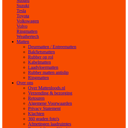
Subaru
Suzuki
Tesla
Toyota
Volkswagen
Volvo
Ringmatten
Weathertech
Matten
Deurmatten / Entreematten
Bakfietsmatten
Rubber op rol
Kabelmatten
Laadvloermatten
Rubber matten antislip
Ringmatten
Over ons
Over Mattenloods.nl
Verzending & bezorging
Retouren
Algemene Voorwaarden
Privacy Statement
Klachten
360 graden foto's
Afmetingen laadruimtes