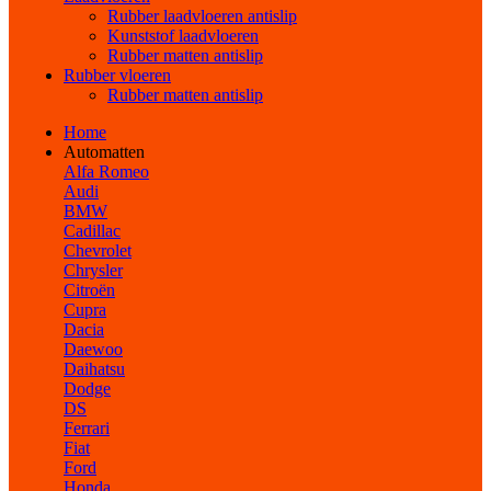
Rubber laadvloeren antislip
Kunststof laadvloeren
Rubber matten antislip
Rubber vloeren
Rubber matten antislip
Home
Automatten
Alfa Romeo
Audi
BMW
Cadillac
Chevrolet
Chrysler
Citroën
Cupra
Dacia
Daewoo
Daihatsu
Dodge
DS
Ferrari
Fiat
Ford
Honda