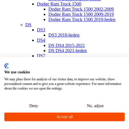
Dodge Ram Truck 1500
Dodge Ram Truck 1500 2002-2009
Dodge Ram Truck 1500 2009-2019
Dodge Ram Truck 1500 2019-heden
DS
DS3
DS3 2018-heden
DS4
DS DS4 2015-2021
DS DS4 2021-heden
DS7
DS7 2018-heden
Ferrari
Ferrari California
We use cookies
Ferrari California 2008-2014
We may place these for analysis of our visitor data, to improve our website, show
Ferrari California T 2014-2017
personalised content and to give you a great website experience. For more information
Ferrari Portofino
about the cookies we use open the settings.
Ferrari Portofino 2018-heden
Fiat
Fiat 500
Deny
No, adjust
Fiat 500/500 C 2007-heden
Fiat 500E 2020-heden
Accept all
Fiat 500L 2013-heden
Fiat 500S 2013-heden
Fiat 500X 2014-heden