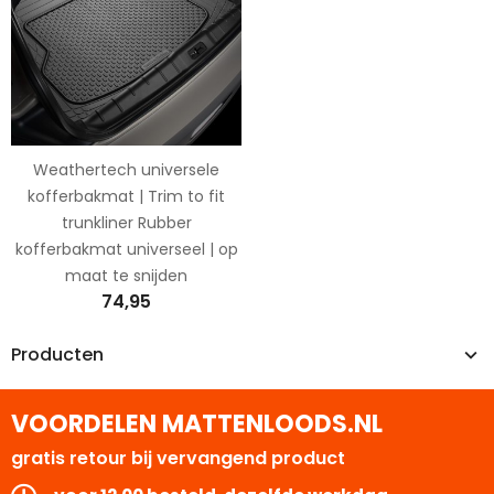
Weathertech universele
kofferbakmat | Trim to fit
trunkliner Rubber
kofferbakmat universeel | op
maat te snijden
74,95
Producten
VOORDELEN MATTENLOODS.NL
gratis retour bij vervangend product