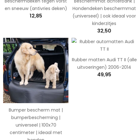
Beschermdeken tegen vorst
Beschermmat achterbank |
en sneeuw (antivries deken)
Hondendeken beschermmat
12,85
(universeel) | ook ideaal voor
kinderzitjes
32,50
Rubber matten Audi TT II (alle
uitvoeringen) 2006-2014
49,95
Bumper bescherm mat |
bumperbescherming |
universeel | 100x70
centimeter | ideaal met
honden