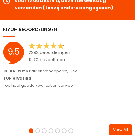
voor 12.00 besteld, dezelfde werkdag
verzonden (tenzij anders aangegeven)
KIYOH BEOORDELINGEN
9.5
2292 beoordelingen
100% beveelt aan
19-04-2026
Patrick Vandeperre, Geel
1
TOP ervaring
M
Top heel goede kwaliteit en service
n
F
View All