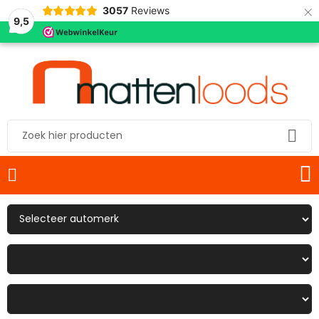
×
3057
Reviews
9,5