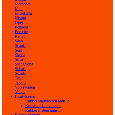
Mercedes
Mini
Mitsubishi
Nissan
Opel
Peugeot
Porsche
Renault
Saab
Scania
Seat
Skoda
Smart
SsangYong
Subaru
Suzuki
Tesla
Toyota
Volkswagen
Volvo
Laadvloeren
Rubber laadvloeren antislip
Kunststof laadvloeren
Rubber matten antislip
Rubber vloeren