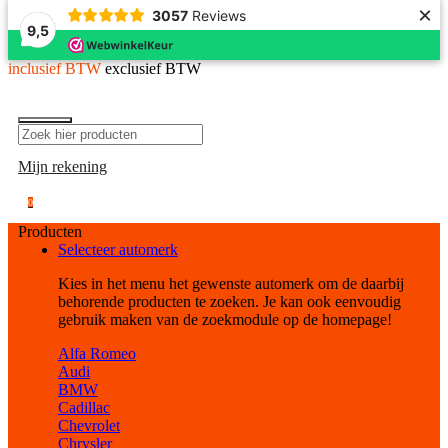
×
3057
Reviews
9,5
inclusief BTW
exclusief BTW
Mijn rekening
0
Producten
Selecteer automerk
Kies in het menu het gewenste automerk om de daarbij
behorende producten te zoeken. Je kan ook eenvoudig
gebruik maken van de zoekmodule op de homepage!
Alfa Romeo
Audi
BMW
Cadillac
Chevrolet
Chrysler