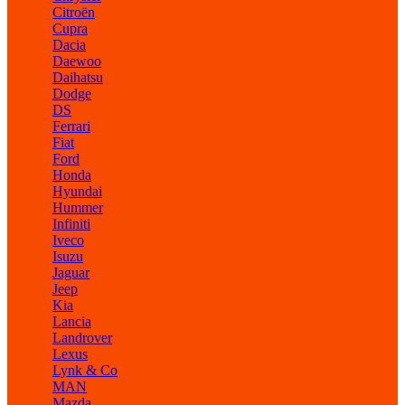
Citroën
Cupra
Dacia
Daewoo
Daihatsu
Dodge
DS
Ferrari
Fiat
Ford
Honda
Hyundai
Hummer
Infiniti
Iveco
Isuzu
Jaguar
Jeep
Kia
Lancia
Landrover
Lexus
Lynk & Co
MAN
Mazda