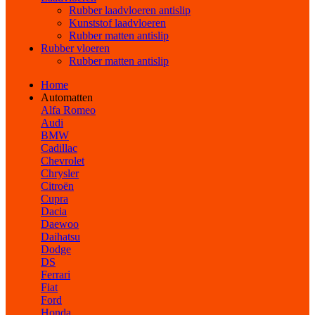
Rubber laadvloeren antislip
Kunststof laadvloeren
Rubber matten antislip
Rubber vloeren
Rubber matten antislip
Home
Automatten
Alfa Romeo
Audi
BMW
Cadillac
Chevrolet
Chrysler
Citroën
Cupra
Dacia
Daewoo
Daihatsu
Dodge
DS
Ferrari
Fiat
Ford
Honda