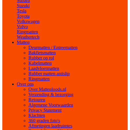
Subaru
Suzuki
Tesla
Toyota
Volkswagen
Volvo
Ringmatten
Weathertech
Matten
Deurmatten / Entreematten
Bakfietsmatten
Rubber op rol
Kabelmatten
Laadvloermatten
Rubber matten antislip
Ringmatten
Over ons
Over Mattenloods.nl
Verzending & bezorging
Retouren
Algemene Voorwaarden
Privacy Statement
Klachten
360 graden foto's
Afmetingen laadruimtes