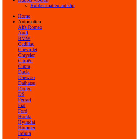
Rubber matten antislip
Home
Automatten
Alfa Romeo
Audi
BMW
Cadillac
Chevrolet
Chrysler
Citroën
Cupra
Dacia
Daewoo
Daihatsu
Dodge
DS
Ferrari
Fiat
Ford
Honda
Hyundai
Hummer
Infiniti
Iveco