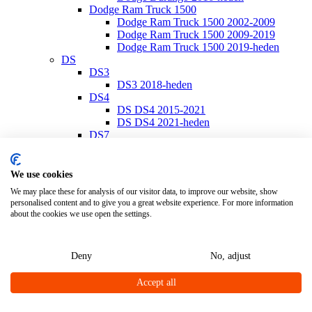
Dodge Ram Truck 1500
Dodge Ram Truck 1500 2002-2009
Dodge Ram Truck 1500 2009-2019
Dodge Ram Truck 1500 2019-heden
DS
DS3
DS3 2018-heden
DS4
DS DS4 2015-2021
DS DS4 2021-heden
DS7
DS7 2018-heden
Ferrari
Ferrari California
We use cookies
Ferrari California 2008-2014
We may place these for analysis of our visitor data, to improve our website, show
Ferrari California T 2014-2017
personalised content and to give you a great website experience. For more information
Ferrari Portofino
about the cookies we use open the settings.
Ferrari Portofino 2018-heden
Fiat
Fiat 500
Deny
No, adjust
Fiat 500/500 C 2007-heden
Fiat 500E 2020-heden
Accept all
Fiat 500L 2013-heden
Fiat 500S 2013-heden
Fiat 500X 2014-heden