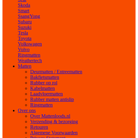
Skoda
Smart
SsangYong
Subaru
Suzuki
Tesla
Toyota
Volkswagen
Volvo
Ringmatten
Weathertech
Matten
Deurmatten / Entreematten
Bakfietsmatten
Rubber op rol
Kabelmatten
Laadvloermatten
Rubber matten antislip
Ringmatten
Over ons
Over Mattenloods.nl
Verzending & bezorging
Retouren
Algemene Voorwaarden