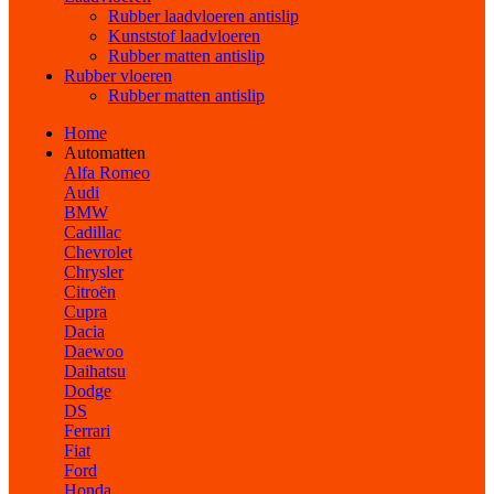
Rubber laadvloeren antislip
Kunststof laadvloeren
Rubber matten antislip
Rubber vloeren
Rubber matten antislip
Home
Automatten
Alfa Romeo
Audi
BMW
Cadillac
Chevrolet
Chrysler
Citroën
Cupra
Dacia
Daewoo
Daihatsu
Dodge
DS
Ferrari
Fiat
Ford
Honda