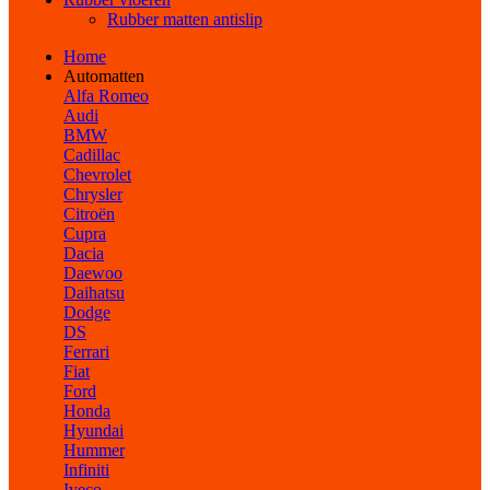
Rubber matten antislip
Home
Automatten
Alfa Romeo
Audi
BMW
Cadillac
Chevrolet
Chrysler
Citroën
Cupra
Dacia
Daewoo
Daihatsu
Dodge
DS
Ferrari
Fiat
Ford
Honda
Hyundai
Hummer
Infiniti
Iveco