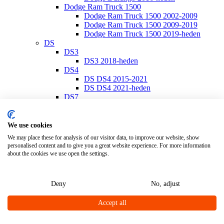
Dodge Ram Truck 1500
Dodge Ram Truck 1500 2002-2009
Dodge Ram Truck 1500 2009-2019
Dodge Ram Truck 1500 2019-heden
DS
DS3
DS3 2018-heden
DS4
DS DS4 2015-2021
DS DS4 2021-heden
DS7
DS7 2018-heden
Ferrari
Ferrari California
We use cookies
Ferrari California 2008-2014
We may place these for analysis of our visitor data, to improve our website, show
Ferrari California T 2014-2017
personalised content and to give you a great website experience. For more information
Ferrari Portofino
about the cookies we use open the settings.
Ferrari Portofino 2018-heden
Fiat
Fiat 500
Deny
No, adjust
Fiat 500/500 C 2007-heden
Fiat 500E 2020-heden
Accept all
Fiat 500L 2013-heden
Fiat 500S 2013-heden
Fiat 500X 2014-heden