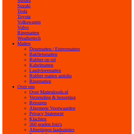
Subaru
Suzuki
Tesla
Toyota
Volkswagen
Volvo
Ringmatten
Weathertech
Matten
Deurmatten / Entreematten
Bakfietsmatten
Rubber op rol
Kabelmatten
Laadvloermatten
Rubber matten antislip
Ringmatten
Over ons
Over Mattenloods.nl
Verzending & bezorging
Retouren
Algemene Voorwaarden
Privacy Statement
Klachten
360 graden foto's
Afmetingen laadruimtes