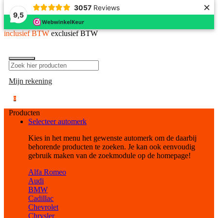
×
3057
Reviews
9,5
inclusief BTW
exclusief BTW
Mijn rekening
0
Producten
Selecteer automerk
Kies in het menu het gewenste automerk om de daarbij
behorende producten te zoeken. Je kan ook eenvoudig
gebruik maken van de zoekmodule op de homepage!
Alfa Romeo
Audi
BMW
Cadillac
Chevrolet
Chrysler