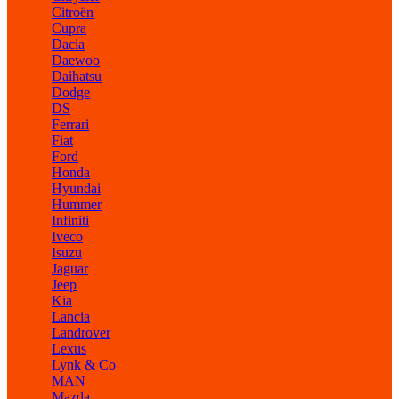
Citroën
Cupra
Dacia
Daewoo
Daihatsu
Dodge
DS
Ferrari
Fiat
Ford
Honda
Hyundai
Hummer
Infiniti
Iveco
Isuzu
Jaguar
Jeep
Kia
Lancia
Landrover
Lexus
Lynk & Co
MAN
Mazda