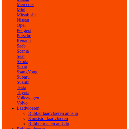
Mercedes
Mini
Mitsubishi
Nissan
Opel
Peugeot
Porsche
Renault
Saab
Scania
Seat
Skoda
Smart
SsangYong
Subaru
Suzuki
Tesla
Toyota
Volkswagen
Volvo
Laadvloeren
Rubber laadvloeren antislip
Kunststof laadvloeren
Rubber matten antislip
Rubber vloeren