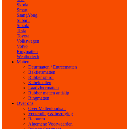
Skoda
Smart
SsangYong
Subaru
Suzuki
Tesla
Toyota
Volkswagen
Volvo
Ringmatten
Weathertech
Matten
Deurmatten / Entreematten
Bakfietsmatten
Rubber op rol
Kabelmatten
Laadvloermatten
Rubber matten antislip
Ringmatten
Over ons
Over Mattenloods.nl
Verzending & bezorging
Retouren
Algemene Voorwaarden