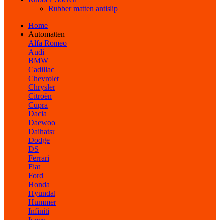
Rubber matten antislip
Home
Automatten
Alfa Romeo
Audi
BMW
Cadillac
Chevrolet
Chrysler
Citroën
Cupra
Dacia
Daewoo
Daihatsu
Dodge
DS
Ferrari
Fiat
Ford
Honda
Hyundai
Hummer
Infiniti
Iveco