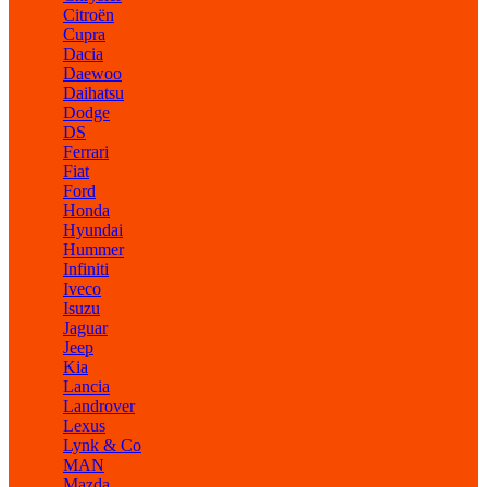
Citroën
Cupra
Dacia
Daewoo
Daihatsu
Dodge
DS
Ferrari
Fiat
Ford
Honda
Hyundai
Hummer
Infiniti
Iveco
Isuzu
Jaguar
Jeep
Kia
Lancia
Landrover
Lexus
Lynk & Co
MAN
Mazda