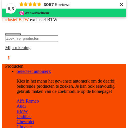
×
3057
Reviews
9,5
inclusief BTW
exclusief BTW
Mijn rekening
0
Producten
Selecteer automerk
Kies in het menu het gewenste automerk om de daarbij
behorende producten te zoeken. Je kan ook eenvoudig
gebruik maken van de zoekmodule op de homepage!
Alfa Romeo
Audi
BMW
Cadillac
Chevrolet
Chrysler