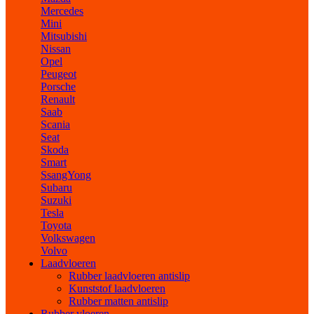
Mercedes
Mini
Mitsubishi
Nissan
Opel
Peugeot
Porsche
Renault
Saab
Scania
Seat
Skoda
Smart
SsangYong
Subaru
Suzuki
Tesla
Toyota
Volkswagen
Volvo
Laadvloeren
Rubber laadvloeren antislip
Kunststof laadvloeren
Rubber matten antislip
Rubber vloeren