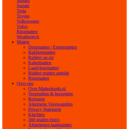
Subaru
Suzuki
Tesla
Toyota
Volkswagen
Volvo
Ringmatten
Weathertech
Matten
Deurmatten / Entreematten
Bakfietsmatten
Rubber op rol
Kabelmatten
Laadvloermatten
Rubber matten antislip
Ringmatten
Over ons
Over Mattenloods.nl
Verzending & bezorging
Retouren
Algemene Voorwaarden
Privacy Statement
Klachten
360 graden foto's
Afmetingen laadruimtes