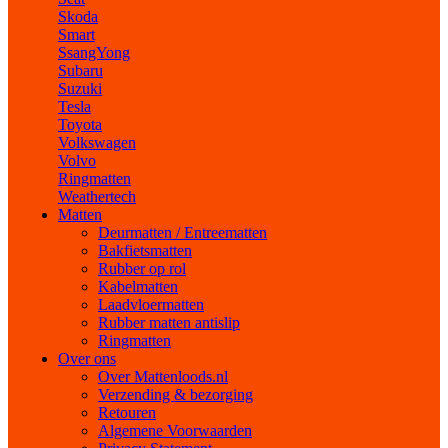
Skoda
Smart
SsangYong
Subaru
Suzuki
Tesla
Toyota
Volkswagen
Volvo
Ringmatten
Weathertech
Matten
Deurmatten / Entreematten
Bakfietsmatten
Rubber op rol
Kabelmatten
Laadvloermatten
Rubber matten antislip
Ringmatten
Over ons
Over Mattenloods.nl
Verzending & bezorging
Retouren
Algemene Voorwaarden