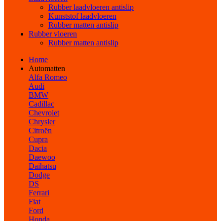
Rubber laadvloeren antislip
Kunststof laadvloeren
Rubber matten antislip
Rubber vloeren
Rubber matten antislip
Home
Automatten
Alfa Romeo
Audi
BMW
Cadillac
Chevrolet
Chrysler
Citroën
Cupra
Dacia
Daewoo
Daihatsu
Dodge
DS
Ferrari
Fiat
Ford
Honda