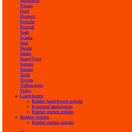
Mitsubishi
Nissan
Opel
Peugeot
Porsche
Renault
Saab
Scania
Seat
Skoda
Smart
SsangYong
Subaru
Suzuki
Tesla
Toyota
Volkswagen
Volvo
Laadvloeren
Rubber laadvloeren antislip
Kunststof laadvloeren
Rubber matten antislip
Rubber vloeren
Rubber matten antislip