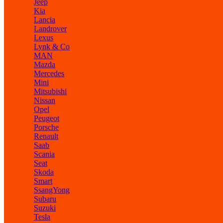
Jeep
Kia
Lancia
Landrover
Lexus
Lynk & Co
MAN
Mazda
Mercedes
Mini
Mitsubishi
Nissan
Opel
Peugeot
Porsche
Renault
Saab
Scania
Seat
Skoda
Smart
SsangYong
Subaru
Suzuki
Tesla