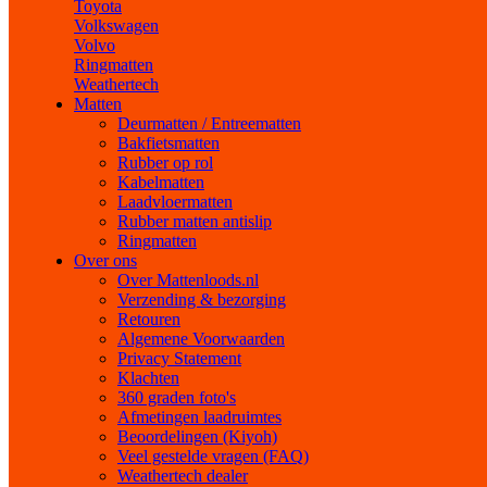
Toyota
Volkswagen
Volvo
Ringmatten
Weathertech
Matten
Deurmatten / Entreematten
Bakfietsmatten
Rubber op rol
Kabelmatten
Laadvloermatten
Rubber matten antislip
Ringmatten
Over ons
Over Mattenloods.nl
Verzending & bezorging
Retouren
Algemene Voorwaarden
Privacy Statement
Klachten
360 graden foto's
Afmetingen laadruimtes
Beoordelingen (Kiyoh)
Veel gestelde vragen (FAQ)
Weathertech dealer