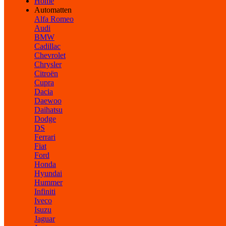
Home
Automatten
Alfa Romeo
Audi
BMW
Cadillac
Chevrolet
Chrysler
Citroën
Cupra
Dacia
Daewoo
Daihatsu
Dodge
DS
Ferrari
Fiat
Ford
Honda
Hyundai
Hummer
Infiniti
Iveco
Isuzu
Jaguar