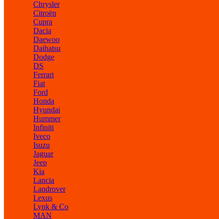
Chrysler
Citroën
Cupra
Dacia
Daewoo
Daihatsu
Dodge
DS
Ferrari
Fiat
Ford
Honda
Hyundai
Hummer
Infiniti
Iveco
Isuzu
Jaguar
Jeep
Kia
Lancia
Landrover
Lexus
Lynk & Co
MAN