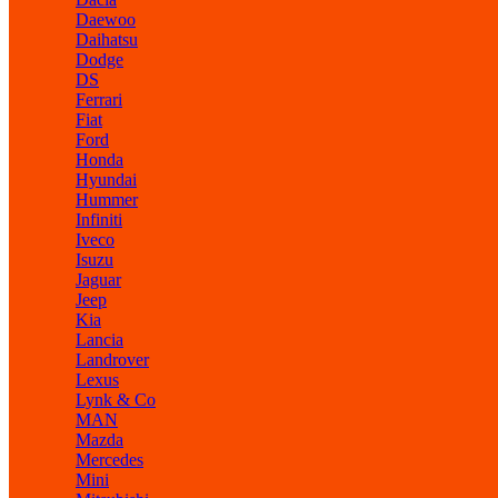
Daewoo
Daihatsu
Dodge
DS
Ferrari
Fiat
Ford
Honda
Hyundai
Hummer
Infiniti
Iveco
Isuzu
Jaguar
Jeep
Kia
Lancia
Landrover
Lexus
Lynk & Co
MAN
Mazda
Mercedes
Mini