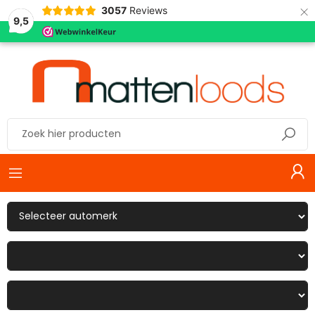
×
3057
Reviews
9,5