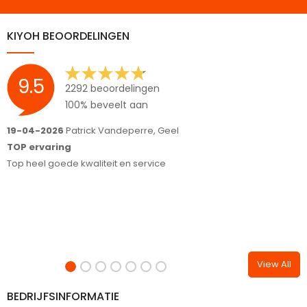
KIYOH BEOORDELINGEN
9.5
2292 beoordelingen
100% beveelt aan
19-04-2026
Patrick Vandeperre, Geel
1
TOP ervaring
M
Top heel goede kwaliteit en service
n
F
View All
BEDRIJFSINFORMATIE