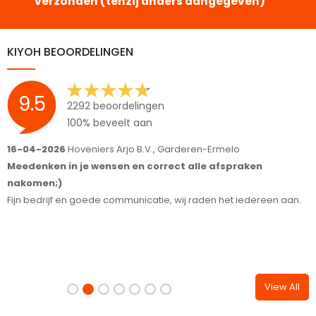
verzonden (tenzij anders aangegeven)
KIYOH BEOORDELINGEN
9.5
2292 beoordelingen
100% beveelt aan
16-04-2026
Hoveniers Arjo B.V., Garderen-Ermelo
1
Meedenken in je wensen en correct alle afspraken
S
nakomen;)
T
Fijn bedrijf en goede communicatie, wij raden het iedereen aan.
View All