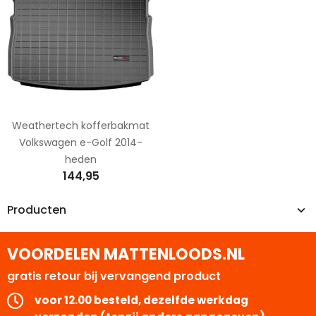
Weathertech kofferbakmat
Volkswagen e-Golf 2014-
heden
144,95
Producten
VOORDELEN MATTENLOODS.NL
gratis retour bij vervangend product
voor 12.00 besteld, dezelfde werkdag