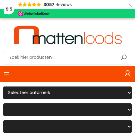
×
3057
Reviews
9,5