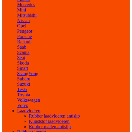
Mercedes
Mini
Mitsubishi
Nissan
Opel
Peugeot
Porsche
Renault
Saab
Scania
Seat
Skoda
Smart
SsangYong
Subaru
Suzuki
Tesla
Toyota
Volkswagen
Volvo
Laadvloeren
Rubber laadvloeren antislip
Kunststof laadvloeren
Rubber matten antislip
Rubber vloeren