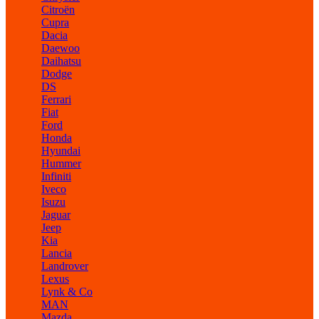
Citroën
Cupra
Dacia
Daewoo
Daihatsu
Dodge
DS
Ferrari
Fiat
Ford
Honda
Hyundai
Hummer
Infiniti
Iveco
Isuzu
Jaguar
Jeep
Kia
Lancia
Landrover
Lexus
Lynk & Co
MAN
Mazda