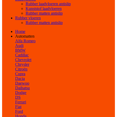
Rubber laadvloeren antislip
Kunststof laadvloeren
Rubber matten antislip
Rubber vloeren
Rubber matten antislip
Home
Automatten
Alfa Romeo
Audi
BMW
Cadillac
Chevrolet
Chrysler
Citroën
Cupra
Dacia
Daewoo
Daihatsu
Dodge
DS
Ferrari
Fiat
Ford
Honda