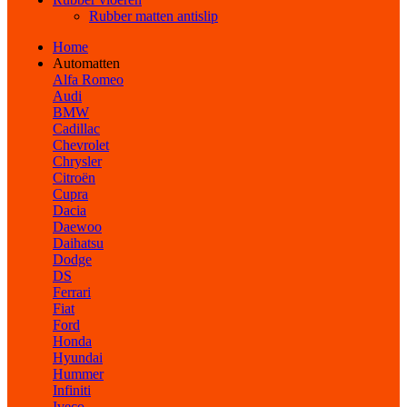
Rubber matten antislip
Home
Automatten
Alfa Romeo
Audi
BMW
Cadillac
Chevrolet
Chrysler
Citroën
Cupra
Dacia
Daewoo
Daihatsu
Dodge
DS
Ferrari
Fiat
Ford
Honda
Hyundai
Hummer
Infiniti
Iveco