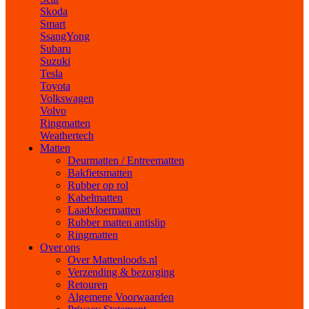
Skoda
Smart
SsangYong
Subaru
Suzuki
Tesla
Toyota
Volkswagen
Volvo
Ringmatten
Weathertech
Matten
Deurmatten / Entreematten
Bakfietsmatten
Rubber op rol
Kabelmatten
Laadvloermatten
Rubber matten antislip
Ringmatten
Over ons
Over Mattenloods.nl
Verzending & bezorging
Retouren
Algemene Voorwaarden