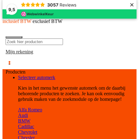
×
3057
Reviews
9,5
inclusief BTW
exclusief BTW
Mijn rekening
0
Producten
Selecteer automerk
Kies in het menu het gewenste automerk om de daarbij
behorende producten te zoeken. Je kan ook eenvoudig
gebruik maken van de zoekmodule op de homepage!
Alfa Romeo
Audi
BMW
Cadillac
Chevrolet
Chrysler