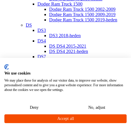
Dodge Ram Truck 1500
Dodge Ram Truck 1500 2002-2009
Dodge Ram Truck 1500 2009-2019
Dodge Ram Truck 1500 2019-heden
DS
DS3
DS3 2018-heden
DS4
DS DS4 2015-2021
DS DS4 2021-heden
DS7
DS7 2018-heden
Ferrari
Ferrari California
We use cookies
Ferrari California 2008-2014
We may place these for analysis of our visitor data, to improve our website, show
Ferrari California T 2014-2017
personalised content and to give you a great website experience. For more information
Ferrari Portofino
about the cookies we use open the settings.
Ferrari Portofino 2018-heden
Fiat
Fiat 500
Deny
No, adjust
Fiat 500/500 C 2007-heden
Fiat 500E 2020-heden
Accept all
Fiat 500L 2013-heden
Fiat 500S 2013-heden
Fiat 500X 2014-heden