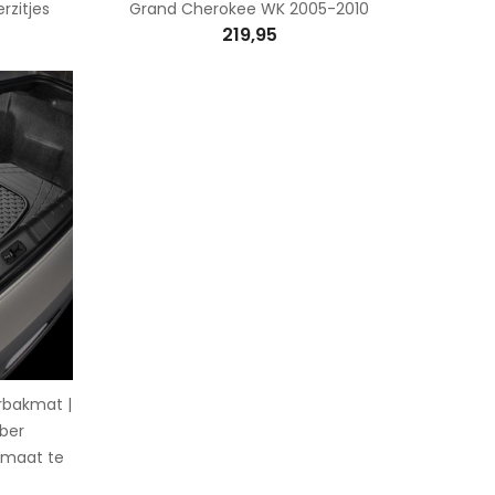
rzitjes
Grand Cherokee WK 2005-2010
219,95
rbakmat |
bber
 maat te