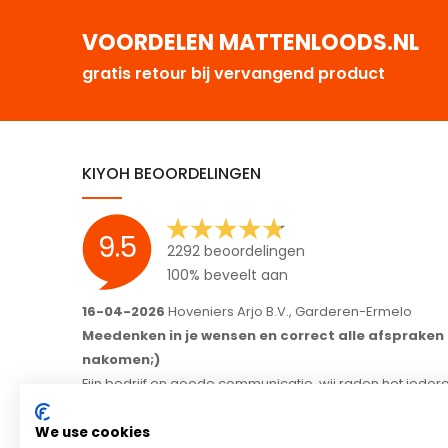
VOORDELEN MATTENLOODS.NL
gratis retour bij vervangend product
KIYOH BEOORDELINGEN
9.5
2292 beoordelingen
100% beveelt aan
16-04-2026
Hoveniers Arjo B.V., Garderen-Ermelo
Meedenken in je wensen en correct alle afspraken
nakomen;)
Fijn bedrijf en goede communicatie, wij raden het ieder
aan.
We use cookies