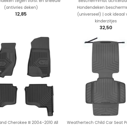
deken tegen vorst en sneeuw
Beschermmat achterban
(antivries deken)
Hondendeken bescher
12,85
(universeel) | ook ideaal
kinderzitjes
32,50
nd Cherokee III 2004-2010 All
Weathertech Child Car Seat Pr