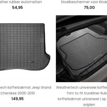
ther rubber automatten
Stoelbeschermer voor Kinde
54,95
75,00
ech kofferbakmat Jeep Grand
Weathertech universele koffe
Cherokee 2005-2010
Trim to fit trunkliner Ru
149,95
kofferbakmat universeel | op
snijden