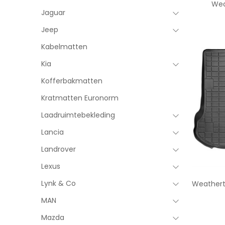
Wea
Jaguar
Jeep
Kabelmatten
Kia
Kofferbakmatten
Kratmatten Euronorm
Laadruimtebekleding
Lancia
Landrover
Lexus
Lynk & Co
Weathert
MAN
Mazda