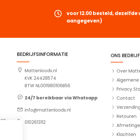
voor 12.00 besteld, dezelfd
aangegeven)
BEDRIJFSINFORMATIE
ONS BEDRIJF
Mattenloods.nl
Over Matte
KVK 24428574
Algemene
BTW NL001980106B56
Privacy S
15-04-2026
Jeanette, Woudenberg
14-04
24/7 bereikbaar via Whatsapp
Contact
Snelle sevice en goed product
Top e
Verzendin
info@mattenloods.nl
Top
Rubber
Retouren
een
kreeg
0102613112
Afmetinge
of ik 
Klachten
ook ge