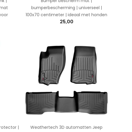
k |
Bumper bescherm mat |
mmat
bumperbescherming | universeel |
 voor
100x70 centimeter | ideaal met honden
25,00
otector |
Weathertech 3D automatten Jeep