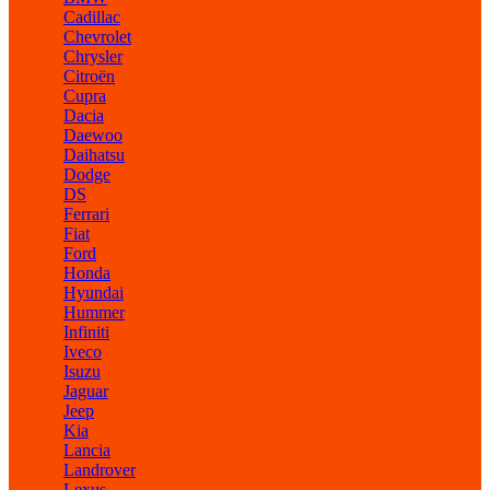
Cadillac
Chevrolet
Chrysler
Citroën
Cupra
Dacia
Daewoo
Daihatsu
Dodge
DS
Ferrari
Fiat
Ford
Honda
Hyundai
Hummer
Infiniti
Iveco
Isuzu
Jaguar
Jeep
Kia
Lancia
Landrover
Lexus