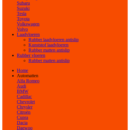
Subaru
Suzuki
Tesla
Toyota
Volkswagen
Volvo
Laadvloeren
Rubber laadvloeren antislip
Kunststof laadvloeren
Rubber matten antislip
Rubber vloeren
Rubber matten antislip
Home
Automatten
Alfa Romeo
Audi
BMW
Cadillac
Chevrolet
Chrysler
Citroën
Cupra
Dacia
Daewoo