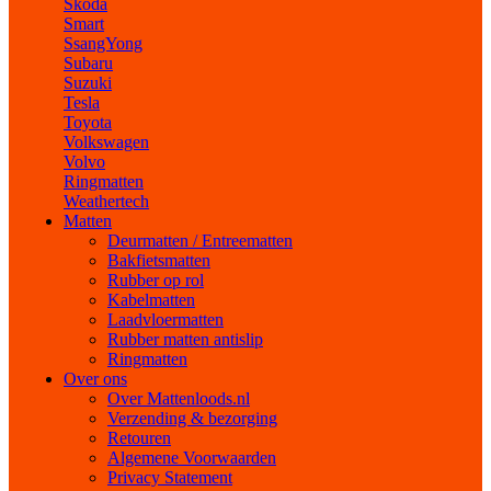
Skoda
Smart
SsangYong
Subaru
Suzuki
Tesla
Toyota
Volkswagen
Volvo
Ringmatten
Weathertech
Matten
Deurmatten / Entreematten
Bakfietsmatten
Rubber op rol
Kabelmatten
Laadvloermatten
Rubber matten antislip
Ringmatten
Over ons
Over Mattenloods.nl
Verzending & bezorging
Retouren
Algemene Voorwaarden
Privacy Statement