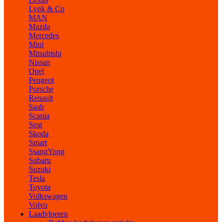
Lynk & Co
MAN
Mazda
Mercedes
Mini
Mitsubishi
Nissan
Opel
Peugeot
Porsche
Renault
Saab
Scania
Seat
Skoda
Smart
SsangYong
Subaru
Suzuki
Tesla
Toyota
Volkswagen
Volvo
Laadvloeren