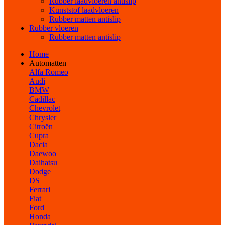
Rubber laadvloeren antislip
Kunststof laadvloeren
Rubber matten antislip
Rubber vloeren
Rubber matten antislip
Home
Automatten
Alfa Romeo
Audi
BMW
Cadillac
Chevrolet
Chrysler
Citroën
Cupra
Dacia
Daewoo
Daihatsu
Dodge
DS
Ferrari
Fiat
Ford
Honda