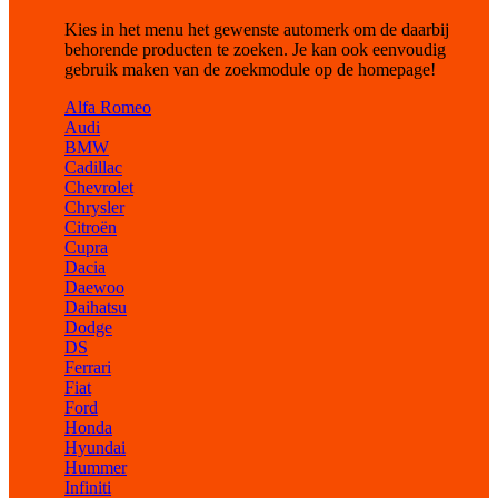
Kies in het menu het gewenste automerk om de daarbij
behorende producten te zoeken. Je kan ook eenvoudig
gebruik maken van de zoekmodule op de homepage!
Alfa Romeo
Audi
BMW
Cadillac
Chevrolet
Chrysler
Citroën
Cupra
Dacia
Daewoo
Daihatsu
Dodge
DS
Ferrari
Fiat
Ford
Honda
Hyundai
Hummer
Infiniti