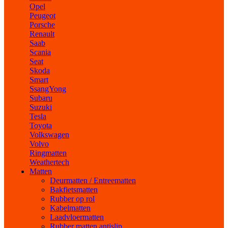
Opel
Peugeot
Porsche
Renault
Saab
Scania
Seat
Skoda
Smart
SsangYong
Subaru
Suzuki
Tesla
Toyota
Volkswagen
Volvo
Ringmatten
Weathertech
Matten
Deurmatten / Entreematten
Bakfietsmatten
Rubber op rol
Kabelmatten
Laadvloermatten
Rubber matten antislip