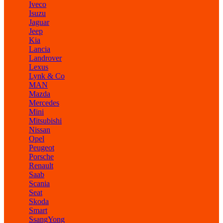
Iveco
Isuzu
Jaguar
Jeep
Kia
Lancia
Landrover
Lexus
Lynk & Co
MAN
Mazda
Mercedes
Mini
Mitsubishi
Nissan
Opel
Peugeot
Porsche
Renault
Saab
Scania
Seat
Skoda
Smart
SsangYong