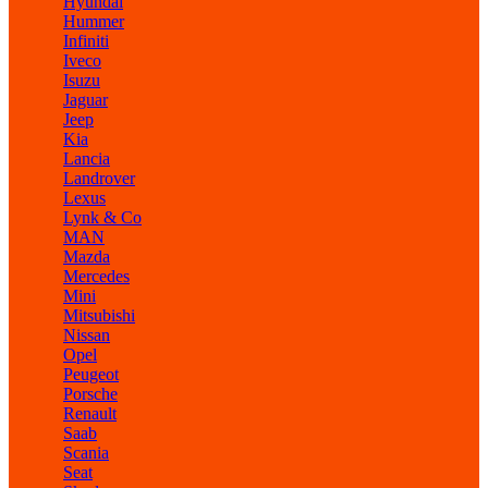
Hyundai
Hummer
Infiniti
Iveco
Isuzu
Jaguar
Jeep
Kia
Lancia
Landrover
Lexus
Lynk & Co
MAN
Mazda
Mercedes
Mini
Mitsubishi
Nissan
Opel
Peugeot
Porsche
Renault
Saab
Scania
Seat