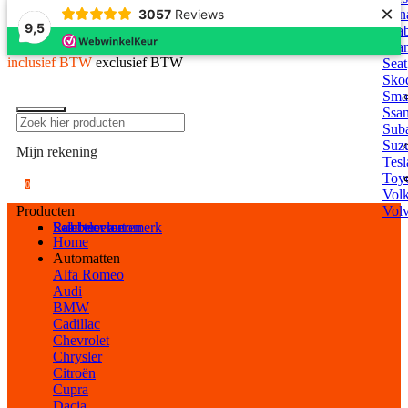
×
3057
Reviews
Rena
9,5
Saa
Scan
inclusief BTW
exclusief BTW
Seat
Sko
Sma
Ssa
Sub
Suz
Mijn rekening
Tesl
Toy
0
Vol
Producten
Vol
Selecteer automerk
Laadvloeren
Rubber vloeren
Home
Automatten
Alfa Romeo
Audi
BMW
Cadillac
Chevrolet
Chrysler
Citroën
Cupra
Dacia