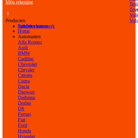
Mijn rekening
Tesl
Toy
0
Vol
Producten
Vol
Selecteer automerk
Laadvloeren
Rubber vloeren
Home
Automatten
Alfa Romeo
Audi
BMW
Cadillac
Chevrolet
Chrysler
Citroën
Cupra
Dacia
Daewoo
Daihatsu
Dodge
DS
Ferrari
Fiat
Ford
Honda
Hyundai