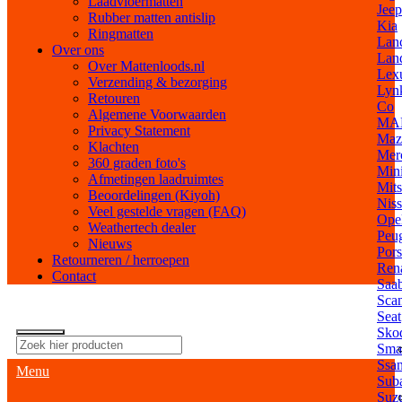
Laadvloermatten
Jeep
Rubber matten antislip
Kia
Ringmatten
Lan
Over ons
Lan
Over Mattenloods.nl
Lex
Verzending & bezorging
Lyn
Retouren
Co
Algemene Voorwaarden
MA
Privacy Statement
Maz
Klachten
Mer
360 graden foto's
Min
Afmetingen laadruimtes
Mits
Beoordelingen (Kiyoh)
Nis
Veel gestelde vragen (FAQ)
Ope
Weathertech dealer
Peu
Nieuws
Por
Retourneren / herroepen
Rena
Contact
Saa
Scan
Seat
Sko
Sma
Ssa
Menu
Sub
Suz