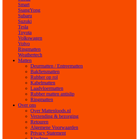
Smart
SsangYong
Subaru
Suzuki
Tesla
Toyota
Volkswagen
Volvo
Ringmatten
Weathertech
Matten
Deurmatten / Entreematten
Bakfietsmatten
Rubber op rol
Kabelmatten
Laadvloermatten
Rubber matten antislip
Ringmatten
Over ons
Over Mattenloods.nl
Verzending & bezorging
Retouren
Algemene Voorwaarden
Privacy Statement
Klachten