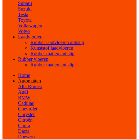
Subaru
Suzuki
Tesla
Toyota
Volkswagen
Volvo
Laadvloeren
Rubber laadvloeren antislip
Kunststof laadvloeren
Rubber matten antislip
Rubber vloeren
Rubber matten antislip
Home
Automatten
Alfa Romeo
Audi
BMW
Cadillac
Chevrolet
Chrysler
Citroën
Cupra
Dacia
Daewoo