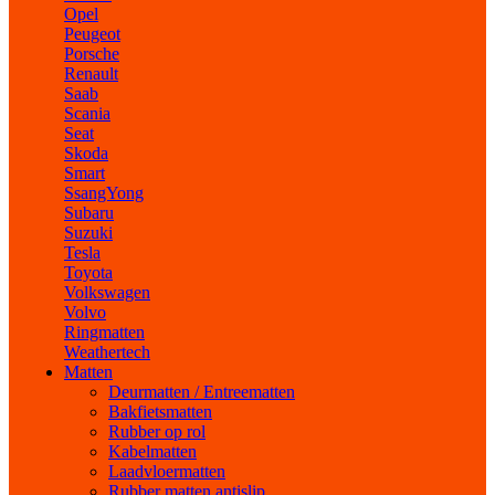
Opel
Peugeot
Porsche
Renault
Saab
Scania
Seat
Skoda
Smart
SsangYong
Subaru
Suzuki
Tesla
Toyota
Volkswagen
Volvo
Ringmatten
Weathertech
Matten
Deurmatten / Entreematten
Bakfietsmatten
Rubber op rol
Kabelmatten
Laadvloermatten
Rubber matten antislip