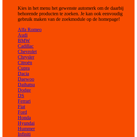
Kies in het menu het gewenste automerk om de daarbij
behorende producten te zoeken. Je kan ook eenvoudig
gebruik maken van de zoekmodule op de homepage!
Alfa Romeo
Audi
BMW
Cadillac
Chevrolet
Chrysler
Citroën
Cupra
Dacia
Daewoo
Daihatsu
Dodge
DS
Ferrari
Fiat
Ford
Honda
Hyundai
Hummer
Infiniti