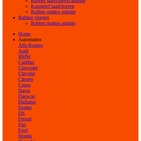
Rubber laadvloeren antislip
Kunststof laadvloeren
Rubber matten antislip
Rubber vloeren
Rubber matten antislip
Home
Automatten
Alfa Romeo
Audi
BMW
Cadillac
Chevrolet
Chrysler
Citroën
Cupra
Dacia
Daewoo
Daihatsu
Dodge
DS
Ferrari
Fiat
Ford
Honda