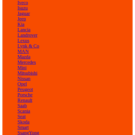
Iveco
Isuzu
Jaguar
Jeep
Kia
Lancia
Landrover
Lexus
Lynk & Co
MAN
Mazda
Mercedes
Mini
Mitsubishi
Nissan
Opel
Peugeot
Porsche
Renault
Saab
Scania
Seat
Skoda
Smart
SsangYong