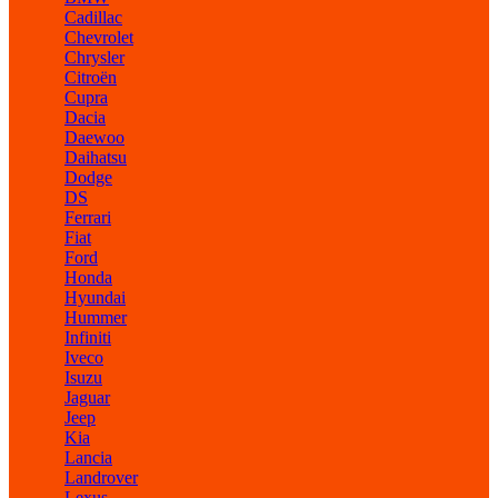
Cadillac
Chevrolet
Chrysler
Citroën
Cupra
Dacia
Daewoo
Daihatsu
Dodge
DS
Ferrari
Fiat
Ford
Honda
Hyundai
Hummer
Infiniti
Iveco
Isuzu
Jaguar
Jeep
Kia
Lancia
Landrover
Lexus