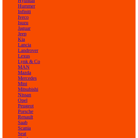
Hyundai
Hummer
Infiniti
Iveco
Isuzu
Jaguar
Jeep
Kia
Lancia
Landrover
Lexus
Lynk & Co
MAN
Mazda
Mercedes
Mini
Mitsubishi
Nissan
Opel
Peugeot
Porsche
Renault
Saab
Scania
Seat