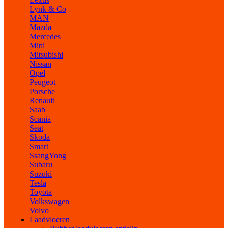
Lynk & Co
MAN
Mazda
Mercedes
Mini
Mitsubishi
Nissan
Opel
Peugeot
Porsche
Renault
Saab
Scania
Seat
Skoda
Smart
SsangYong
Subaru
Suzuki
Tesla
Toyota
Volkswagen
Volvo
Laadvloeren