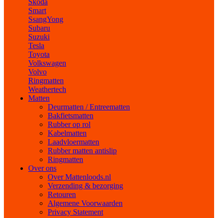
Skoda
Smart
SsangYong
Subaru
Suzuki
Tesla
Toyota
Volkswagen
Volvo
Ringmatten
Weathertech
Matten
Deurmatten / Entreematten
Bakfietsmatten
Rubber op rol
Kabelmatten
Laadvloermatten
Rubber matten antislip
Ringmatten
Over ons
Over Mattenloods.nl
Verzending & bezorging
Retouren
Algemene Voorwaarden
Privacy Statement