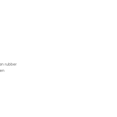
an rubber
den