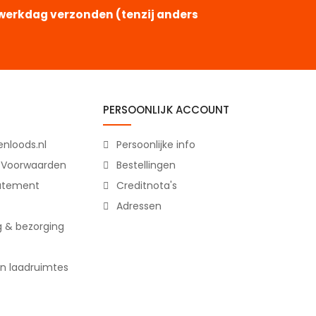
e werkdag verzonden (tenzij anders
PERSOONLIJK ACCOUNT
nloods.nl
Persoonlijke info
 Voorwaarden
Bestellingen
tatement
Creditnota's
Adressen
g & bezorging
n laadruimtes