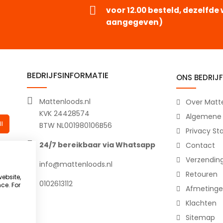
voor 12.00 besteld, dezelfd
aangegeven)
BEDRIJFSINFORMATIE
ONS BEDRIJF
Mattenloods.nl
Over Matte
KVK 24428574
Algemene
l
BTW NL001980106B56
Privacy S
24/7 bereikbaar via Whatsapp
Contact
Verzendin
info@mattenloods.nl
Retouren
website,
0102613112
ce. For
Afmetinge
Klachten
Sitemap