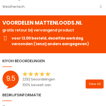
Weathertech
VOORDELEN MATTENLOODS.NL
gratis retour bij vervangend product
voor 12.00 besteld, dezelfde werkdag
verzonden (tenzij anders aangegeven)
KIYOH BEOORDELINGEN
9.5
2292 beoordelingen
View All
100% beveelt aan
BEDRIJFSINFORMATIE