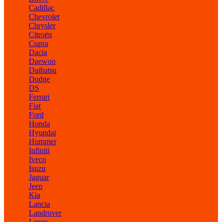
Cadillac
Chevrolet
Chrysler
Citroën
Cupra
Dacia
Daewoo
Daihatsu
Dodge
DS
Ferrari
Fiat
Ford
Honda
Hyundai
Hummer
Infiniti
Iveco
Isuzu
Jaguar
Jeep
Kia
Lancia
Landrover
Lexus