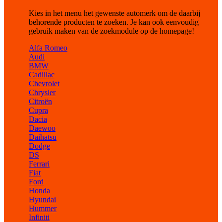
Kies in het menu het gewenste automerk om de daarbij
behorende producten te zoeken. Je kan ook eenvoudig
gebruik maken van de zoekmodule op de homepage!
Alfa Romeo
Audi
BMW
Cadillac
Chevrolet
Chrysler
Citroën
Cupra
Dacia
Daewoo
Daihatsu
Dodge
DS
Ferrari
Fiat
Ford
Honda
Hyundai
Hummer
Infiniti