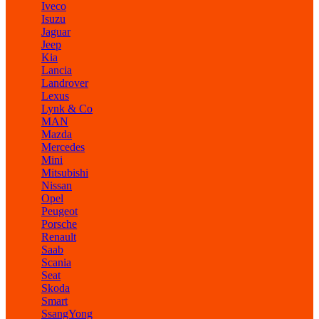
Iveco
Isuzu
Jaguar
Jeep
Kia
Lancia
Landrover
Lexus
Lynk & Co
MAN
Mazda
Mercedes
Mini
Mitsubishi
Nissan
Opel
Peugeot
Porsche
Renault
Saab
Scania
Seat
Skoda
Smart
SsangYong