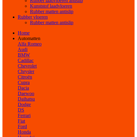
Rubber laadvloeren antislip
Kunststof laadvloeren
Rubber matten antislip
Rubber vloeren
Rubber matten antislip
Home
Automatten
Alfa Romeo
Audi
BMW
Cadillac
Chevrolet
Chrysler
Citroën
Cupra
Dacia
Daewoo
Daihatsu
Dodge
DS
Ferrari
Fiat
Ford
Honda