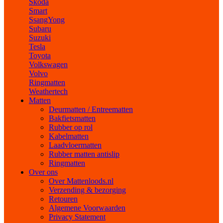
Skoda
Smart
SsangYong
Subaru
Suzuki
Tesla
Toyota
Volkswagen
Volvo
Ringmatten
Weathertech
Matten
Deurmatten / Entreematten
Bakfietsmatten
Rubber op rol
Kabelmatten
Laadvloermatten
Rubber matten antislip
Ringmatten
Over ons
Over Mattenloods.nl
Verzending & bezorging
Retouren
Algemene Voorwaarden
Privacy Statement