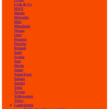
Lynk & Co
MAN
Mazda
Mercedes
Mini
Mitsubishi
Nissan
Opel
Peugeot
Porsche
Renault
Saab
Scania
Seat
Skoda
Smart
SsangYong
Subaru
Suzuki
Tesla
Toyota
Volkswagen
Volvo
Laadvloeren