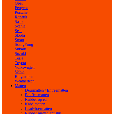
Opel
Peugeot
Porsche
Renault
Saab
Scania
Seat
Skoda
Smart
SsangYong
Subaru
Suzuki
Tesla
Toyota
Volkswagen
Volvo
Ringmatten
Weathertech
Matten
Deurmatten / Entreematten
Bakfietsmatten
Rubber op rol
Kabelmatten
Laadvloermatten
Rubber matten antislip