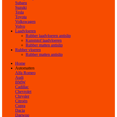
Subaru
Suzuki
Tesla
Toyota
Volkswagen
Volvo
Laadvloeren
Rubber laadvloeren antislip
Kunststof laadvloeren
Rubber matten antislip
Rubber vloeren
Rubber matten antislip
Home
Automatten
Alfa Romeo
Audi
BMW
Cadillac
Chevrolet
Chrysler
Citroën
Cupra
Dacia
Daewoo