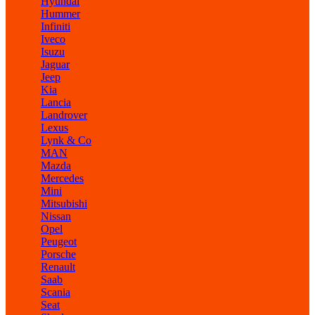
Hyundai
Hummer
Infiniti
Iveco
Isuzu
Jaguar
Jeep
Kia
Lancia
Landrover
Lexus
Lynk & Co
MAN
Mazda
Mercedes
Mini
Mitsubishi
Nissan
Opel
Peugeot
Porsche
Renault
Saab
Scania
Seat