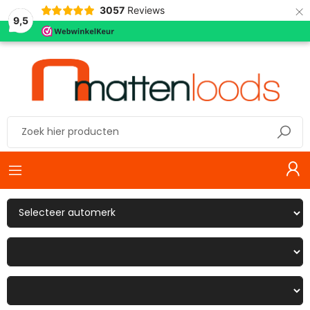
×
3057
Reviews
9,5