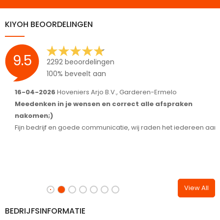
KIYOH BEOORDELINGEN
9.5
2292 beoordelingen
100% beveelt aan
16-04-2026
Hoveniers Arjo B.V., Garderen-Ermelo
1
Meedenken in je wensen en correct alle afspraken
S
nakomen;)
T
Fijn bedrijf en goede communicatie, wij raden het iedereen aan.
View All
BEDRIJFSINFORMATIE