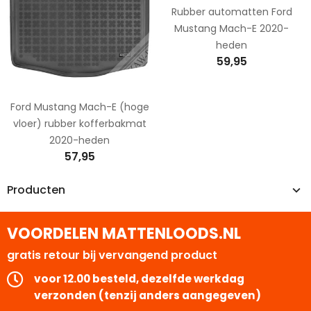
Rubber automatten Ford
Mustang Mach-E 2020-
heden
59,95
Ford Mustang Mach-E (hoge
vloer) rubber kofferbakmat
2020-heden
57,95
Producten
VOORDELEN MATTENLOODS.NL
gratis retour bij vervangend product
voor 12.00 besteld, dezelfde werkdag
verzonden (tenzij anders aangegeven)