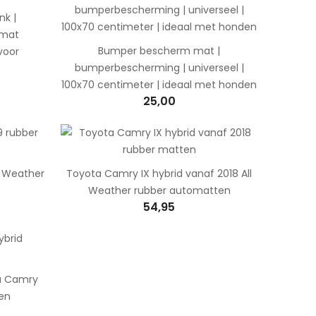
k |
mmat
Bumper bescherm mat |
 voor
bumperbescherming | universeel |
100x70 centimeter | ideaal met honden
25,00
ll Weather
Toyota Camry IX hybrid vanaf 2018 All
Weather rubber automatten
54,95
a Camry
en