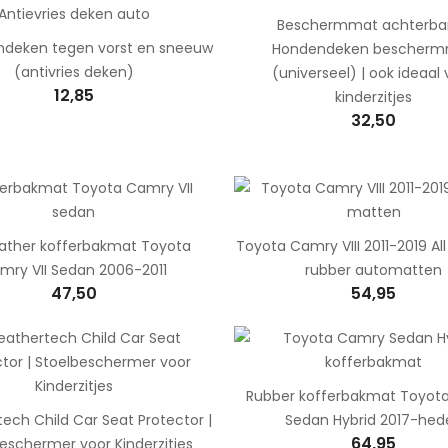
Beschermmat achterban
deken tegen vorst en sneeuw
Hondendeken bescher
(antivries deken)
(universeel) | ook ideaal
12,85
kinderzitjes
32,50
eather kofferbakmat Toyota
Toyota Camry VIII 2011-2019 A
mry VII Sedan 2006-2011
rubber automatten
47,50
54,95
Rubber kofferbakmat Toyot
ech Child Car Seat Protector |
Sedan Hybrid 2017-hed
64,95
eschermer voor Kinderzitjes