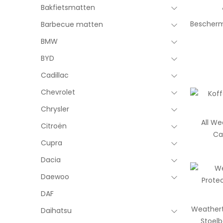
Bakfietsmatten
Bescherm
Barbecue matten
BMW
BYD
Cadillac
Chevrolet
Chrysler
All W
Citroën
Ca
Cupra
Dacia
Daewoo
DAF
Weathert
Daihatsu
Stoelb