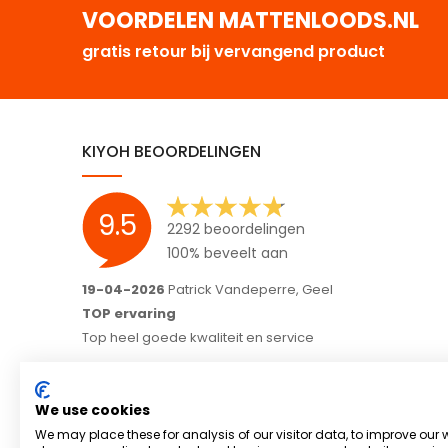
VOORDELEN MATTENLOODS.NL
gratis retour bij vervangend product
KIYOH BEOORDELINGEN
9.5
2292 beoordelingen
100% beveelt aan
16-04-2026
Hoveniers Arjo B.V., Garderen-Ermelo
Meedenken in je wensen en correct alle afspraken
nakomen;)
Fijn bedrijf en goede communicatie, wij raden het ieder
aan.
We use cookies
We may place these for analysis of our visitor data, to improve our 