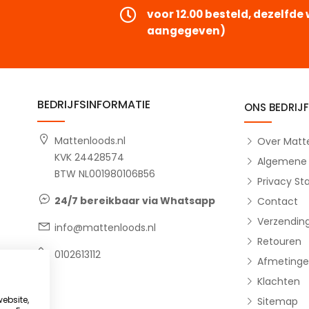
voor 12.00 besteld, dezelfd
aangegeven)
BEDRIJFSINFORMATIE
ONS BEDRIJF
Mattenloods.nl
Over Matte
KVK 24428574
Algemene
BTW NL001980106B56
Privacy S
15-04-2026
Jeanette, Woudenberg
14-04
24/7 bereikbaar via Whatsapp
Contact
Snelle sevice en goed product
Top e
Verzendin
info@mattenloods.nl
Top
Rubber
Retouren
een
kreeg
0102613112
Afmetinge
of ik 
Klachten
ook ge
mijn l
website,
Sitemap