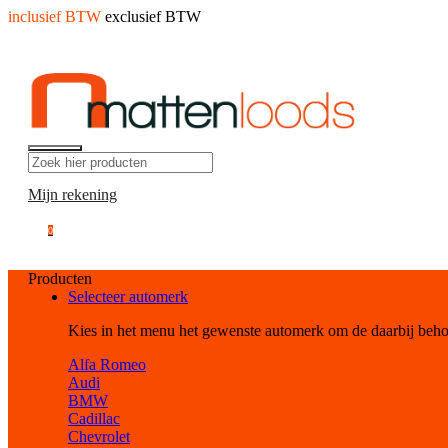
inclusief BTW
exclusief BTW
Mijn rekening
0
Producten
Selecteer automerk
Kies in het menu het gewenste automerk om de daarbij beh
Alfa Romeo
Audi
BMW
Cadillac
Chevrolet