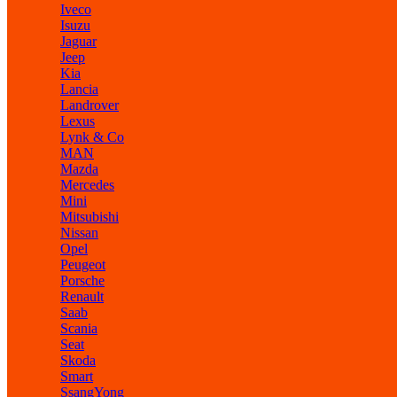
Iveco
Isuzu
Jaguar
Jeep
Kia
Lancia
Landrover
Lexus
Lynk & Co
MAN
Mazda
Mercedes
Mini
Mitsubishi
Nissan
Opel
Peugeot
Porsche
Renault
Saab
Scania
Seat
Skoda
Smart
SsangYong