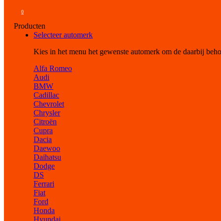
0
Producten
Selecteer automerk
Kies in het menu het gewenste automerk om de daarbij beh
Alfa Romeo
Audi
BMW
Cadillac
Chevrolet
Chrysler
Citroën
Cupra
Dacia
Daewoo
Daihatsu
Dodge
DS
Ferrari
Fiat
Ford
Honda
Hyundai