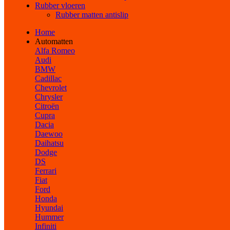
Rubber vloeren
Rubber matten antislip
Home
Automatten
Alfa Romeo
Audi
BMW
Cadillac
Chevrolet
Chrysler
Citroën
Cupra
Dacia
Daewoo
Daihatsu
Dodge
DS
Ferrari
Fiat
Ford
Honda
Hyundai
Hummer
Infiniti