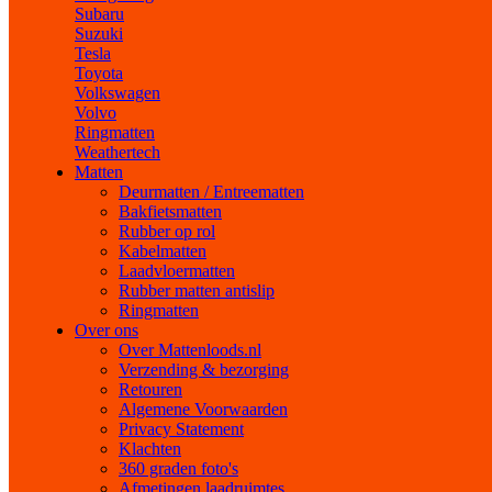
Subaru
Suzuki
Tesla
Toyota
Volkswagen
Volvo
Ringmatten
Weathertech
Matten
Deurmatten / Entreematten
Bakfietsmatten
Rubber op rol
Kabelmatten
Laadvloermatten
Rubber matten antislip
Ringmatten
Over ons
Over Mattenloods.nl
Verzending & bezorging
Retouren
Algemene Voorwaarden
Privacy Statement
Klachten
360 graden foto's
Afmetingen laadruimtes