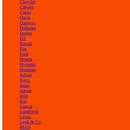
Chrysler
Citroën
Cupra
Dacia
Daewoo
Daihatsu
Dodge
DS
Ferrari
Fiat
Ford
Honda
Hyundai
Hummer
Infiniti
Iveco
Isuzu
Jaguar
Jeep
Kia
Lancia
Landrover
Lexus
Lynk & Co
MAN