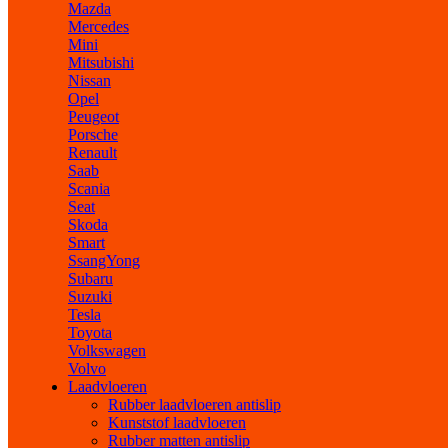
Mazda
Mercedes
Mini
Mitsubishi
Nissan
Opel
Peugeot
Porsche
Renault
Saab
Scania
Seat
Skoda
Smart
SsangYong
Subaru
Suzuki
Tesla
Toyota
Volkswagen
Volvo
Laadvloeren
Rubber laadvloeren antislip
Kunststof laadvloeren
Rubber matten antislip