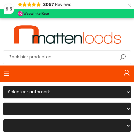
×
3057
Reviews
9,5