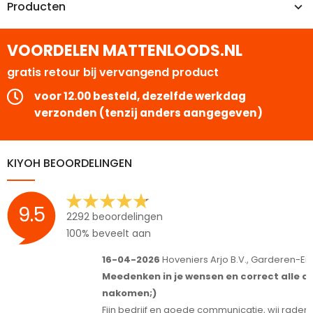
Producten
VOORDELEN MATTENLOODS.NL
gratis retour bij vervangend product
voor 12.00 besteld, dezelfde werkdag
verzonden (tenzij anders aangegeven)
KIYOH BEOORDELINGEN
9.5
2292 beoordelingen
100% beveelt aan
16-04-2026
Hoveniers Arjo B.V., Garderen-Ermelo
1
Meedenken in je wensen en correct alle afspraken
S
nakomen;)
T
Fijn bedrijf en goede communicatie, wij raden het iedereen aan.