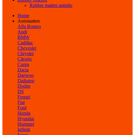
Rubber matten antislip
Home
Automatten
Alfa Romeo
Audi
BMW
Cadillac
Chevrolet
Chrysler
Citroën
Cupra
Dacia
Daewoo
Daihatsu
Dodge
DS
Ferrari
Fiat
Ford
Honda
Hyundai
Hummer
Infiniti
Iveco