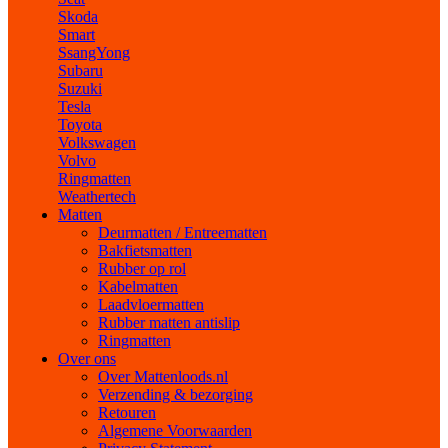
Skoda
Smart
SsangYong
Subaru
Suzuki
Tesla
Toyota
Volkswagen
Volvo
Ringmatten
Weathertech
Matten
Deurmatten / Entreematten
Bakfietsmatten
Rubber op rol
Kabelmatten
Laadvloermatten
Rubber matten antislip
Ringmatten
Over ons
Over Mattenloods.nl
Verzending & bezorging
Retouren
Algemene Voorwaarden