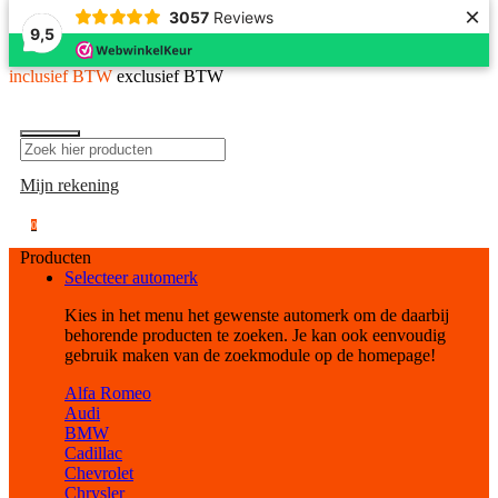
×
3057
Reviews
9,5
inclusief BTW
exclusief BTW
Mijn rekening
0
Producten
Selecteer automerk
Kies in het menu het gewenste automerk om de daarbij
behorende producten te zoeken. Je kan ook eenvoudig
gebruik maken van de zoekmodule op de homepage!
Alfa Romeo
Audi
BMW
Cadillac
Chevrolet
Chrysler