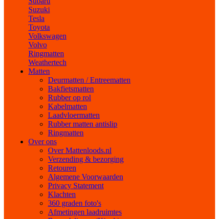
Subaru
Suzuki
Tesla
Toyota
Volkswagen
Volvo
Ringmatten
Weathertech
Matten
Deurmatten / Entreematten
Bakfietsmatten
Rubber op rol
Kabelmatten
Laadvloermatten
Rubber matten antislip
Ringmatten
Over ons
Over Mattenloods.nl
Verzending & bezorging
Retouren
Algemene Voorwaarden
Privacy Statement
Klachten
360 graden foto's
Afmetingen laadruimtes