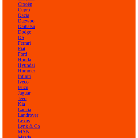
Citroën
Cupra
Dacia
Daewoo
Daihatsu
Dodge
DS
Ferrari
Fiat
Ford
Honda
Hyundai
Hummer
Infiniti
Iveco
Isuzu
Jaguar
Jeep
Kia
Lancia
Landrover
Lexus
Lynk & Co
MAN
Mazda