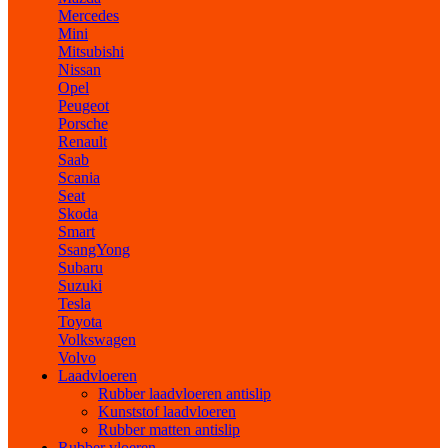
Mercedes
Mini
Mitsubishi
Nissan
Opel
Peugeot
Porsche
Renault
Saab
Scania
Seat
Skoda
Smart
SsangYong
Subaru
Suzuki
Tesla
Toyota
Volkswagen
Volvo
Laadvloeren
Rubber laadvloeren antislip
Kunststof laadvloeren
Rubber matten antislip
Rubber vloeren