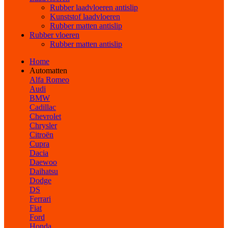
Rubber laadvloeren antislip
Kunststof laadvloeren
Rubber matten antislip
Rubber vloeren
Rubber matten antislip
Home
Automatten
Alfa Romeo
Audi
BMW
Cadillac
Chevrolet
Chrysler
Citroën
Cupra
Dacia
Daewoo
Daihatsu
Dodge
DS
Ferrari
Fiat
Ford
Honda