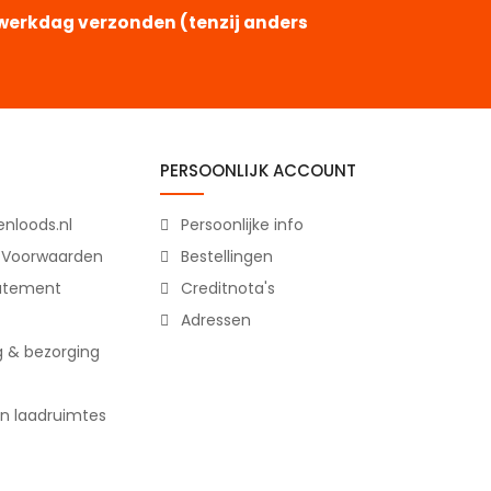
e werkdag verzonden (tenzij anders
PERSOONLIJK ACCOUNT
nloods.nl
Persoonlijke info
 Voorwaarden
Bestellingen
tatement
Creditnota's
Adressen
g & bezorging
n laadruimtes