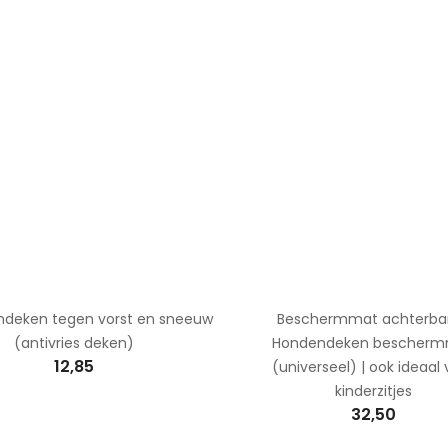
deken tegen vorst en sneeuw
Beschermmat achterban
(antivries deken)
Hondendeken bescher
12,85
(universeel) | ook ideaal
kinderzitjes
32,50