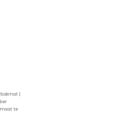
rbakmat |
bber
 maat te