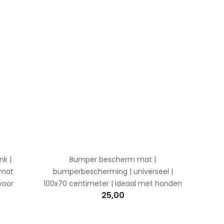
k |
Bumper bescherm mat |
mmat
bumperbescherming | universeel |
 voor
100x70 centimeter | ideaal met honden
25,00