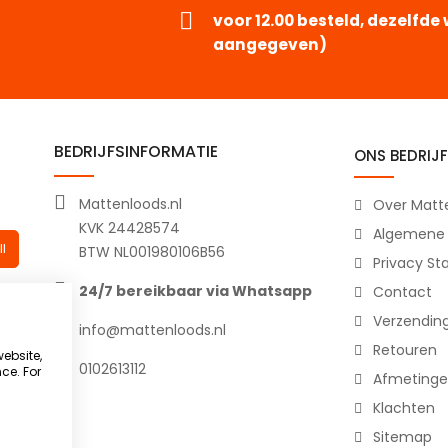
voor 12.00 besteld, dezelfd
aangegeven)
BEDRIJFSINFORMATIE
ONS BEDRIJF
Mattenloods.nl
Over Matte
KVK 24428574
Algemene
l
BTW NL001980106B56
Privacy S
24/7 bereikbaar via Whatsapp
Contact
Verzendin
info@mattenloods.nl
Retouren
website,
0102613112
ce. For
Afmetinge
Klachten
Sitemap