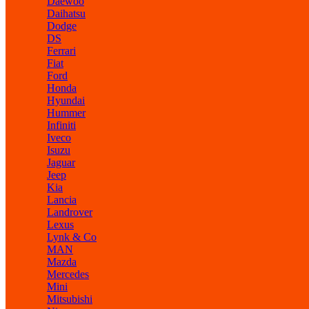
Daewoo
Daihatsu
Dodge
DS
Ferrari
Fiat
Ford
Honda
Hyundai
Hummer
Infiniti
Iveco
Isuzu
Jaguar
Jeep
Kia
Lancia
Landrover
Lexus
Lynk & Co
MAN
Mazda
Mercedes
Mini
Mitsubishi