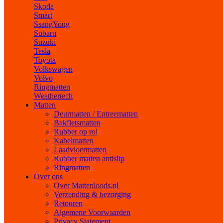
Skoda
Smart
SsangYong
Subaru
Suzuki
Tesla
Toyota
Volkswagen
Volvo
Ringmatten
Weathertech
Matten
Deurmatten / Entreematten
Bakfietsmatten
Rubber op rol
Kabelmatten
Laadvloermatten
Rubber matten antislip
Ringmatten
Over ons
Over Mattenloods.nl
Verzending & bezorging
Retouren
Algemene Voorwaarden
Privacy Statement