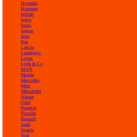
Hyundai
Hummer
Infiniti
Iveco
Isuzu
Jaguar
Jeep
Kia
Lancia
Landrover
Lexus
Lynk & Co
MAN
Mazda
Mercedes
Mini
Mitsubishi
Nissan
Opel
Peugeot
Porsche
Renault
Saab
Scania
Seat