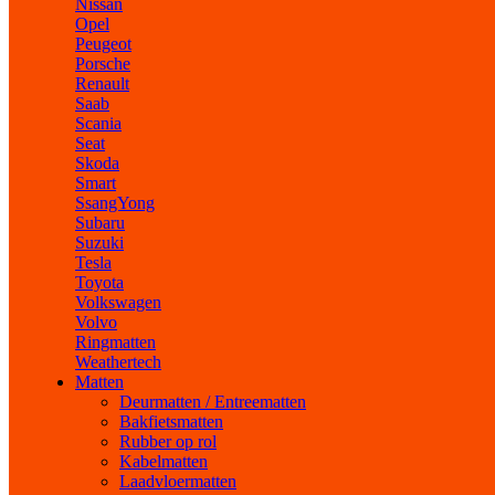
Nissan
Opel
Peugeot
Porsche
Renault
Saab
Scania
Seat
Skoda
Smart
SsangYong
Subaru
Suzuki
Tesla
Toyota
Volkswagen
Volvo
Ringmatten
Weathertech
Matten
Deurmatten / Entreematten
Bakfietsmatten
Rubber op rol
Kabelmatten
Laadvloermatten