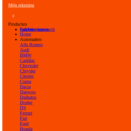
Mijn rekening
0
Producten
Selecteer automerk
Laadvloeren
Rubber vloeren
Home
Automatten
Alfa Romeo
Audi
BMW
Cadillac
Chevrolet
Chrysler
Citroën
Cupra
Dacia
Daewoo
Daihatsu
Dodge
DS
Ferrari
Fiat
Ford
Honda