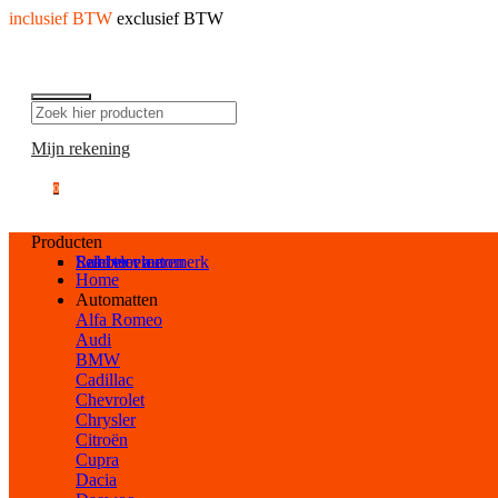
inclusief BTW
exclusief BTW
Mijn rekening
0
Producten
Selecteer automerk
Laadvloeren
Rubber vloeren
Home
Automatten
Alfa Romeo
Audi
BMW
Cadillac
Chevrolet
Chrysler
Citroën
Cupra
Dacia