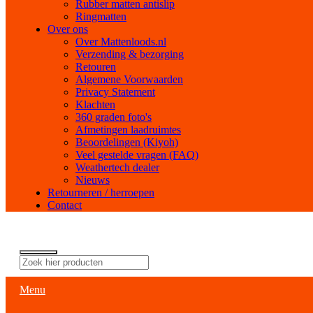
Rubber matten antislip
Ringmatten
Over ons
Over Mattenloods.nl
Verzending & bezorging
Retouren
Algemene Voorwaarden
Privacy Statement
Klachten
360 graden foto's
Afmetingen laadruimtes
Beoordelingen (Kiyoh)
Veel gestelde vragen (FAQ)
Weathertech dealer
Nieuws
Retourneren / herroepen
Contact
Menu