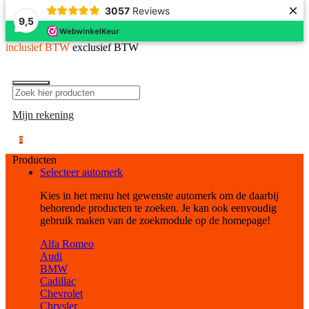
×
3057
Reviews
9,5
inclusief BTW
exclusief BTW
Mijn rekening
0
Producten
Selecteer automerk
Kies in het menu het gewenste automerk om de daarbij
behorende producten te zoeken. Je kan ook eenvoudig
gebruik maken van de zoekmodule op de homepage!
Alfa Romeo
Audi
BMW
Cadillac
Chevrolet
Chrysler