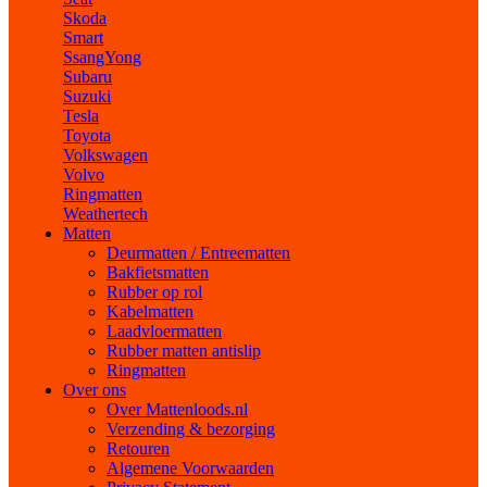
Skoda
Smart
SsangYong
Subaru
Suzuki
Tesla
Toyota
Volkswagen
Volvo
Ringmatten
Weathertech
Matten
Deurmatten / Entreematten
Bakfietsmatten
Rubber op rol
Kabelmatten
Laadvloermatten
Rubber matten antislip
Ringmatten
Over ons
Over Mattenloods.nl
Verzending & bezorging
Retouren
Algemene Voorwaarden