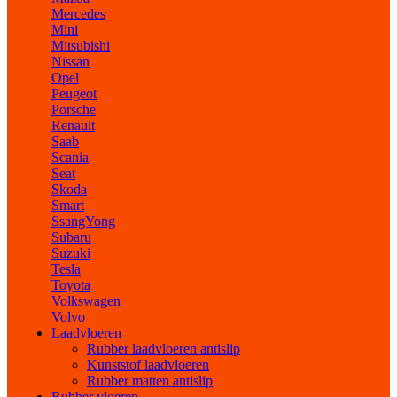
Mercedes
Mini
Mitsubishi
Nissan
Opel
Peugeot
Porsche
Renault
Saab
Scania
Seat
Skoda
Smart
SsangYong
Subaru
Suzuki
Tesla
Toyota
Volkswagen
Volvo
Laadvloeren
Rubber laadvloeren antislip
Kunststof laadvloeren
Rubber matten antislip
Rubber vloeren