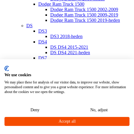
Dodge Ram Truck 1500
Dodge Ram Truck 1500 2002-2009
Dodge Ram Truck 1500 2009-2019
Dodge Ram Truck 1500 2019-heden
DS
DS3
DS3 2018-heden
DS4
DS DS4 2015-2021
DS DS4 2021-heden
DS7
DS7 2018-heden
Ferrari
Ferrari California
We use cookies
Ferrari California 2008-2014
We may place these for analysis of our visitor data, to improve our website, show
Ferrari California T 2014-2017
personalised content and to give you a great website experience. For more information
Ferrari Portofino
about the cookies we use open the settings.
Ferrari Portofino 2018-heden
Fiat
Fiat 500
Deny
No, adjust
Fiat 500/500 C 2007-heden
Fiat 500E 2020-heden
Accept all
Fiat 500L 2013-heden
Fiat 500S 2013-heden
Fiat 500X 2014-heden