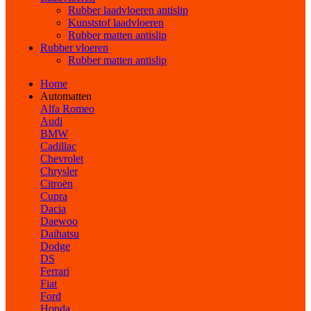
Rubber laadvloeren antislip
Kunststof laadvloeren
Rubber matten antislip
Rubber vloeren
Rubber matten antislip
Home
Automatten
Alfa Romeo
Audi
BMW
Cadillac
Chevrolet
Chrysler
Citroën
Cupra
Dacia
Daewoo
Daihatsu
Dodge
DS
Ferrari
Fiat
Ford
Honda