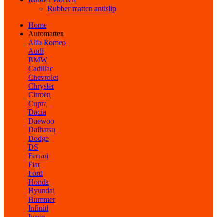
Rubber matten antislip
Home
Automatten
Alfa Romeo
Audi
BMW
Cadillac
Chevrolet
Chrysler
Citroën
Cupra
Dacia
Daewoo
Daihatsu
Dodge
DS
Ferrari
Fiat
Ford
Honda
Hyundai
Hummer
Infiniti
Iveco