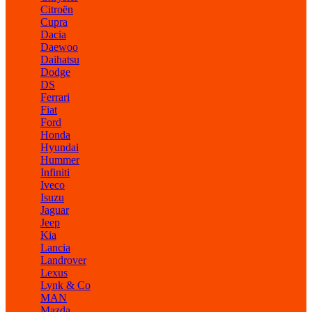
Citroën
Cupra
Dacia
Daewoo
Daihatsu
Dodge
DS
Ferrari
Fiat
Ford
Honda
Hyundai
Hummer
Infiniti
Iveco
Isuzu
Jaguar
Jeep
Kia
Lancia
Landrover
Lexus
Lynk & Co
MAN
Mazda