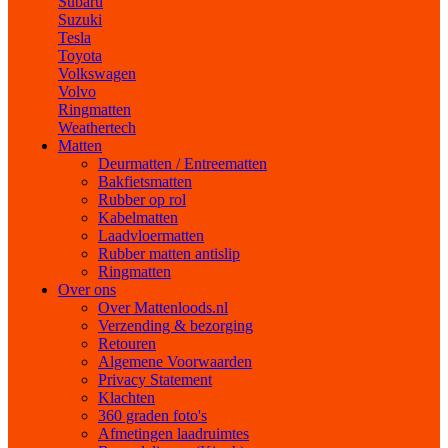
Subaru
Suzuki
Tesla
Toyota
Volkswagen
Volvo
Ringmatten
Weathertech
Matten
Deurmatten / Entreematten
Bakfietsmatten
Rubber op rol
Kabelmatten
Laadvloermatten
Rubber matten antislip
Ringmatten
Over ons
Over Mattenloods.nl
Verzending & bezorging
Retouren
Algemene Voorwaarden
Privacy Statement
Klachten
360 graden foto's
Afmetingen laadruimtes