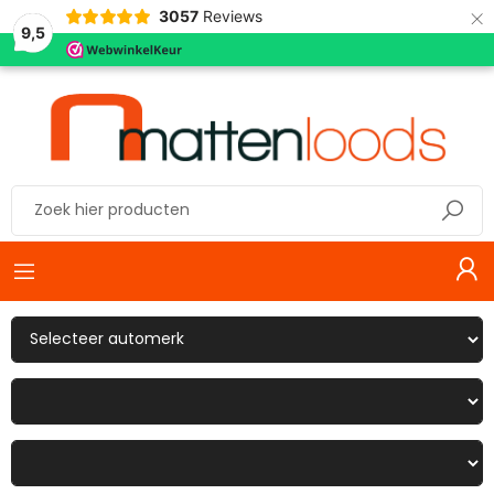
×
3057
Reviews
9,5