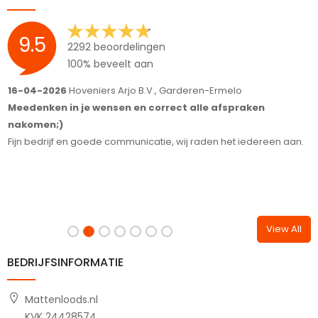
9.5
2292 beoordelingen
100% beveelt aan
16-04-2026
Hoveniers Arjo B.V., Garderen-Ermelo
1
Meedenken in je wensen en correct alle afspraken
S
nakomen;)
T
Fijn bedrijf en goede communicatie, wij raden het iedereen aan.
View All
BEDRIJFSINFORMATIE
Mattenloods.nl
KVK 24428574