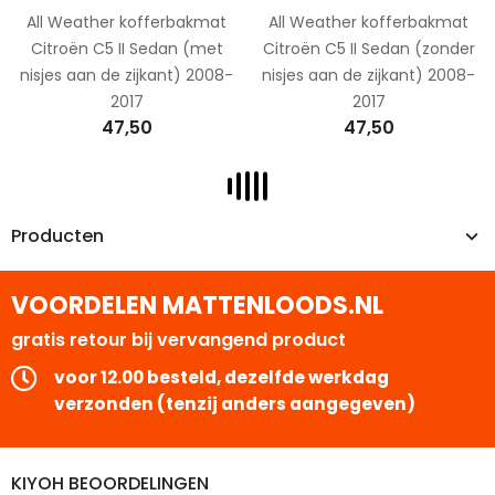
All Weather kofferbakmat
All Weather kofferbakmat
Citroën C5 II Sedan (met
Citroën C5 II Sedan (zonder
nisjes aan de zijkant) 2008-
nisjes aan de zijkant) 2008-
2017
2017
47,50
47,50
Producten
VOORDELEN MATTENLOODS.NL
gratis retour bij vervangend product
voor 12.00 besteld, dezelfde werkdag
verzonden (tenzij anders aangegeven)
KIYOH BEOORDELINGEN