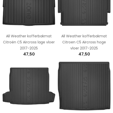
All Weather kofferbakmat
All Weather kofferbakmat
Citroën C5 Aircross lage vloer
Citroen C5 Aircross hoge
2017-2025
vloer 2017-2025
47,50
47,50