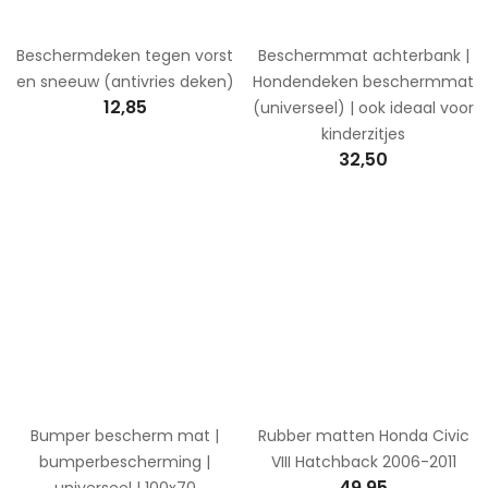
Beschermdeken tegen vorst
Beschermmat achterbank |
en sneeuw (antivries deken)
Hondendeken beschermmat
12,85
(universeel) | ook ideaal voor
kinderzitjes
32,50
Bumper bescherm mat |
Rubber matten Honda Civic
bumperbescherming |
VIII Hatchback 2006-2011
49,95
universeel | 100x70