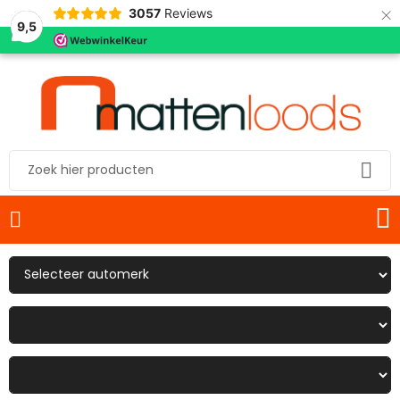
×
3057
Reviews
9,5