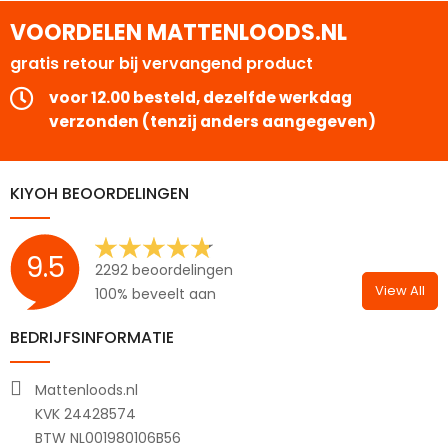
VOORDELEN MATTENLOODS.NL
gratis retour bij vervangend product
voor 12.00 besteld, dezelfde werkdag
verzonden (tenzij anders aangegeven)
KIYOH BEOORDELINGEN
9.5
2292 beoordelingen
View All
100% beveelt aan
BEDRIJFSINFORMATIE
Mattenloods.nl
KVK 24428574
BTW NL001980106B56