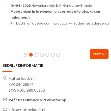
16-04-2026
Hoveniers Arjo B.V., Garderen-Ermelo
1
Meedenken in je wensen en correct alle afspraken
S
nakomen;)
T
Fijn bedrijf en goede communicatie, wij raden het iedereen aan.
View All
BEDRIJFSINFORMATIE
Mattenloods.nl
KVK 24428574
BTW NL001980106B56
24/7 bereikbaar via Whatsapp
info@mattenloods.nl