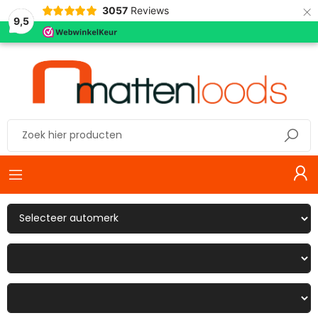
×
3057
Reviews
9,5