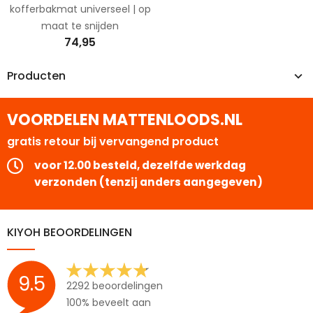
kofferbakmat universeel | op
maat te snijden
74,95
Producten
VOORDELEN MATTENLOODS.NL
gratis retour bij vervangend product
voor 12.00 besteld, dezelfde werkdag
verzonden (tenzij anders aangegeven)
KIYOH BEOORDELINGEN
9.5
2292 beoordelingen
100% beveelt aan