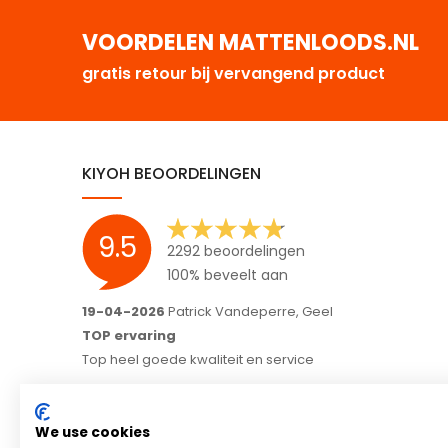
VOORDELEN MATTENLOODS.NL
gratis retour bij vervangend product
KIYOH BEOORDELINGEN
9.5
2292 beoordelingen
100% beveelt aan
16-04-2026
Hoveniers Arjo B.V., Garderen-Ermelo
Meedenken in je wensen en correct alle afspraken
nakomen;)
Fijn bedrijf en goede communicatie, wij raden het ieder
aan.
We use cookies