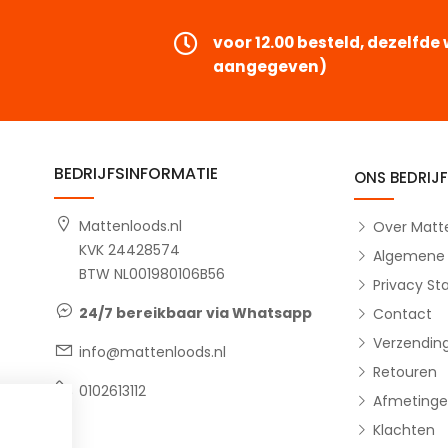
voor 12.00 besteld, dezelfd
aangegeven)
BEDRIJFSINFORMATIE
ONS BEDRIJF
Mattenloods.nl
Over Matte
KVK 24428574
Algemene
BTW NL001980106B56
Privacy S
15-04-2026
Jeanette, Woudenberg
14-04
24/7 bereikbaar via Whatsapp
Contact
Snelle sevice en goed product
Top e
Verzendin
info@mattenloods.nl
Top
Rubber
Retouren
een
kreeg
0102613112
Afmetinge
of ik 
Klachten
ook ge