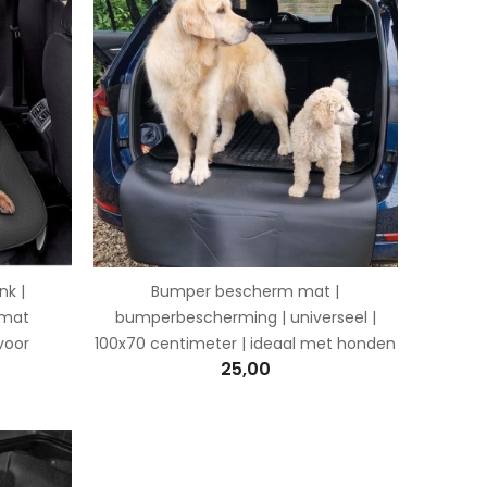
k |
Bumper bescherm mat |
mmat
bumperbescherming | universeel |
 voor
100x70 centimeter | ideaal met honden
25,00