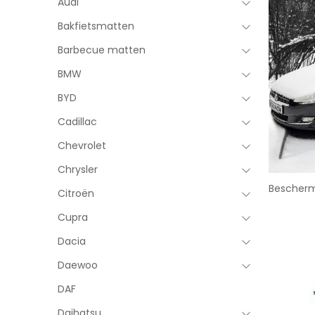
Audi
Bakfietsmatten
Barbecue matten
BMW
BYD
Cadillac
Chevrolet
Chrysler
Bescherm
Citroën
Cupra
Dacia
Daewoo
DAF
Daihatsu