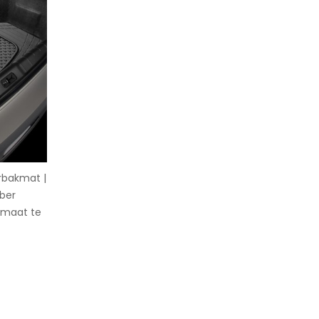
rbakmat |
bber
 maat te