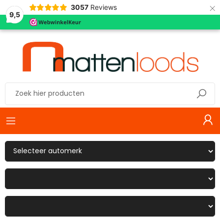
×
3057
Reviews
9,5