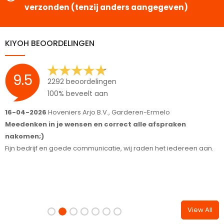
verzonden (tenzij anders aangegeven)
KIYOH BEOORDELINGEN
9.5
2292 beoordelingen
100% beveelt aan
lo
15-04-2026
Jeanette, Woudenberg
praken
Snelle sevice en goed product
Top
t iedereen aan.
View All