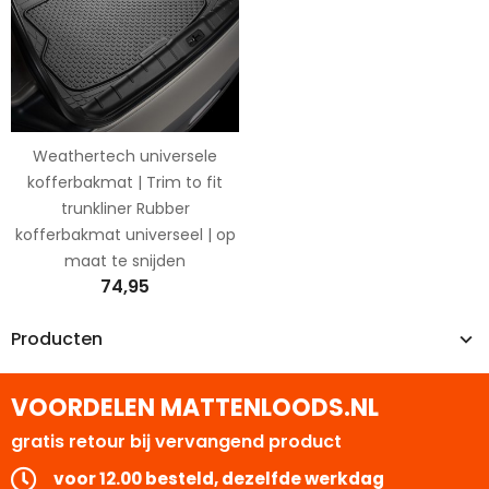
Weathertech universele
kofferbakmat | Trim to fit
trunkliner Rubber
kofferbakmat universeel | op
maat te snijden
74,95
Producten
VOORDELEN MATTENLOODS.NL
gratis retour bij vervangend product
voor 12.00 besteld, dezelfde werkdag