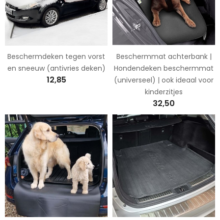
Beschermdeken tegen vorst
Beschermmat achterbank |
en sneeuw (antivries deken)
Hondendeken beschermmat
12,85
(universeel) | ook ideaal voor
kinderzitjes
32,50