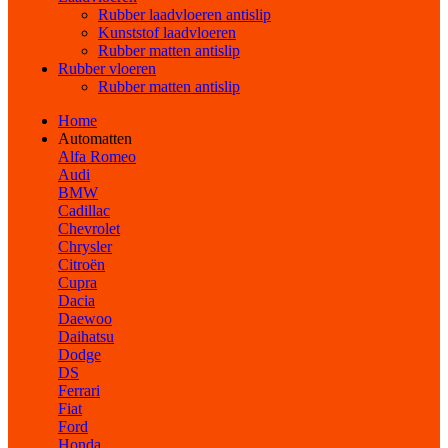
Rubber laadvloeren antislip
Kunststof laadvloeren
Rubber matten antislip
Rubber vloeren
Rubber matten antislip
Home
Automatten
Alfa Romeo
Audi
BMW
Cadillac
Chevrolet
Chrysler
Citroën
Cupra
Dacia
Daewoo
Daihatsu
Dodge
DS
Ferrari
Fiat
Ford
Honda