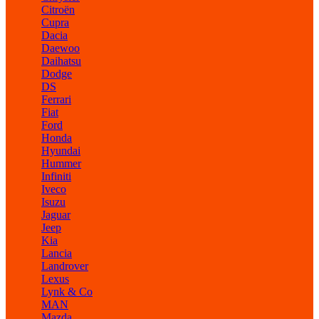
Citroën
Cupra
Dacia
Daewoo
Daihatsu
Dodge
DS
Ferrari
Fiat
Ford
Honda
Hyundai
Hummer
Infiniti
Iveco
Isuzu
Jaguar
Jeep
Kia
Lancia
Landrover
Lexus
Lynk & Co
MAN
Mazda