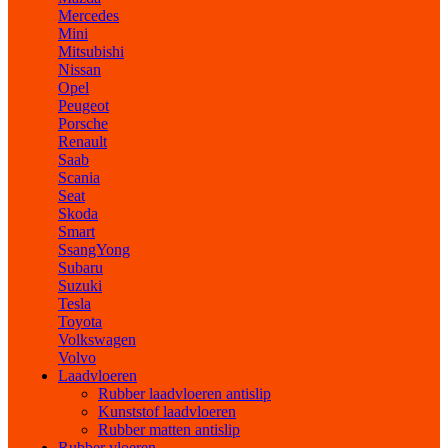
Mercedes
Mini
Mitsubishi
Nissan
Opel
Peugeot
Porsche
Renault
Saab
Scania
Seat
Skoda
Smart
SsangYong
Subaru
Suzuki
Tesla
Toyota
Volkswagen
Volvo
Laadvloeren
Rubber laadvloeren antislip
Kunststof laadvloeren
Rubber matten antislip
Rubber vloeren