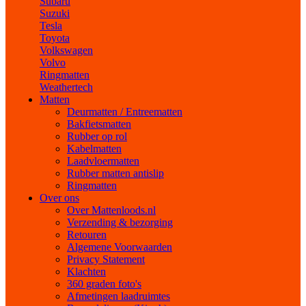
Subaru
Suzuki
Tesla
Toyota
Volkswagen
Volvo
Ringmatten
Weathertech
Matten
Deurmatten / Entreematten
Bakfietsmatten
Rubber op rol
Kabelmatten
Laadvloermatten
Rubber matten antislip
Ringmatten
Over ons
Over Mattenloods.nl
Verzending & bezorging
Retouren
Algemene Voorwaarden
Privacy Statement
Klachten
360 graden foto's
Afmetingen laadruimtes