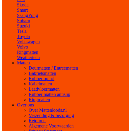
Skoda
Smart
SsangYong
Subaru
Suzuki
Tesla
Toyota
Volkswagen
Volvo
Ringmatten
Weathertech
Matten
Deurmatten / Entreematten
Bakfietsmatten
Rubber op rol
Kabelmatten
Laadvloermatten
Rubber matten antislip
Ringmatten
Over ons
Over Mattenloods.nl
Verzending & bezorging
Retouren
Algemene Voorwaarden