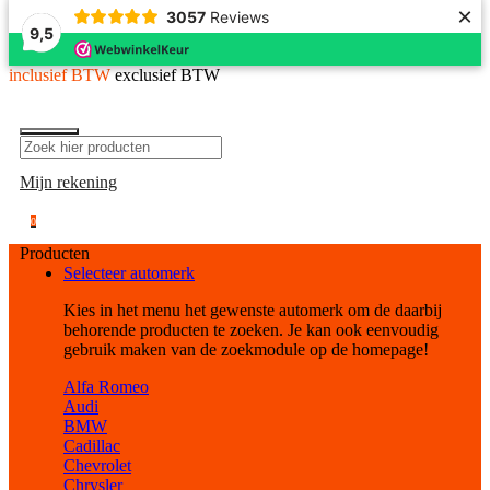
×
3057
Reviews
9,5
inclusief BTW
exclusief BTW
Mijn rekening
0
Producten
Selecteer automerk
Kies in het menu het gewenste automerk om de daarbij
behorende producten te zoeken. Je kan ook eenvoudig
gebruik maken van de zoekmodule op de homepage!
Alfa Romeo
Audi
BMW
Cadillac
Chevrolet
Chrysler