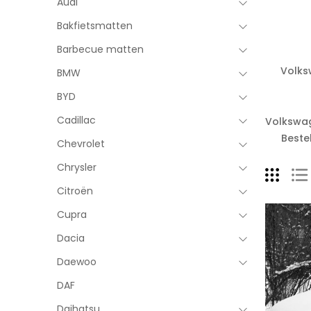
Audi
Bakfietsmatten
Barbecue matten
Volks
BMW
BYD
Cadillac
Volkswag
Beste
Chevrolet
Chrysler
Citroën
Cupra
Dacia
Daewoo
DAF
Daihatsu