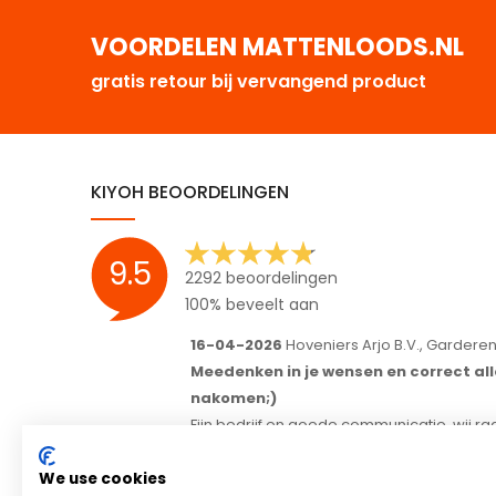
VOORDELEN MATTENLOODS.NL
gratis retour bij vervangend product
KIYOH BEOORDELINGEN
9.5
2292 beoordelingen
100% beveelt aan
16-04-2026
Hoveniers Arjo B.V., Garderen-Ermelo
Meedenken in je wensen en correct alle afspraken
nakomen;)
Fijn bedrijf en goede communicatie, wij raden het ieder
aan.
We use cookies