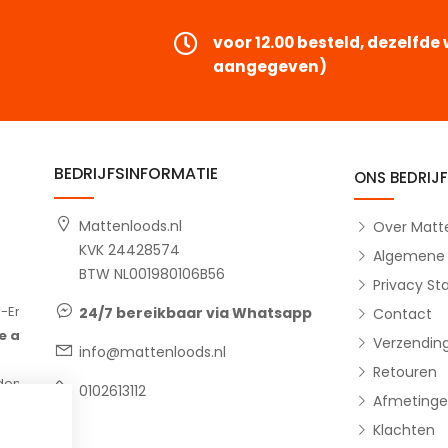
voor 12.00 besteld, dezelfd
aangegeven)
BEDRIJFSINFORMATIE
ONS BEDRIJF
Mattenloods.nl
Over Matte
KVK 24428574
Algemene
BTW NL001980106B56
Privacy S
15-04-2026
Jeanette, Woudenberg
14-04
24/7 bereikbaar via Whatsapp
Contact
Snelle sevice en goed product
Top e
Verzendin
info@mattenloods.nl
Top
Rubber
Retouren
een
kreeg
0102613112
Afmetinge
of ik 
Klachten
ook ge