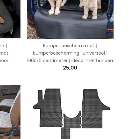
k |
Bumper bescherm mat |
mmat
bumperbescherming | universeel |
 voor
100x70 centimeter | ideaal met honden
25,00